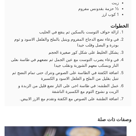
زيت
½
حزمة
بقدونس مفروم
1
كوب
ارز
الخطوات
ازالة حواف التوست بالسكين ثم ينقع في الحليب
في وعاء نضع الدجاج المفروم ويتبل بالملح والفلفل الاسود و ثوم
بودرة و البصل وقلب جيدا
يشكل الخليط على شكل كور صغيرة الحجم
في وعاء يضرب التوست مع عين الجمل ثم نضعهم في طاسة ىعلى
النار ويسكب معهم الشوربة ونقلب جيدا
اضافة الكفتة في الطاسة على الصوص وتترك حتى تمام النضج ثم
تتبل بقليل من الملح و الفلفل الاسود و الكسبرة
عمل الطشه: في طاسة اخى على النار نضع قليل من الزبدة و
الزيت و نشوح الثوم مع الكسبرة الناشفة
اضافة الطشة على الصوص مع الكفتة وتقدم مع الارز الابيض.
وصفات ذات صلة