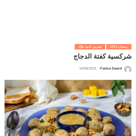
رمضان 2021
شيرين احمد فؤاد
شركسية كفتة الدجاج
14/04/2021
Fatma Saeed
Posted
by