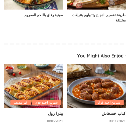
طريقة تقسيم الدجاج وتتبيلهم بتتبيلات
صينية رقاق باللحم المفروم
مختلفة
You Might Also Enjoy
شيرين احمد فؤاد
شيرين احمد فؤاد
غير مصنف
كباب خشخاش
بيتزا رول
10/05/2021
30/05/2021