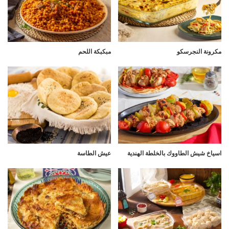
مكرونة النجرسكو
مبكبكة اللحم
اسياخ شيش الطاووك بالخلطة الهندية
عيش الطاسة