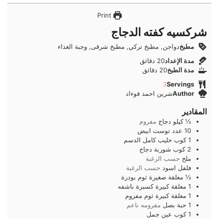
Print
شركسيه كفته الدجاج
مطبخ
دواجن, مطبخ تركي, مطبخ شرقى, وجبة الغذاء
دقائق
مدة الإعداد
20
دقائق
دقائق
مدة الطبخ
20
دقائق
3
Servings
Author
شرين احمد فوءاد
المقادير
½
كيلو
دجاج
مفروم
10
عدد
توست ابيض
1
كوب
حليب كامل الدسم
2
كوب
شوربة دجاج
ملح
حسب الرغبة
فلفل اسود
حسب الرغبة
½
معلقة صغيرة
ثوم بودرة
1
معلقة كبيرة
كسبرة ناشفه
1
معلقة كبيرة
ثوم مفروم
1
حبة
بصل
مفرومه ناعم
1
كوب
عين جمل