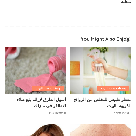
مختلفة
You Might Also Enjoy
وصفات ست البيت
وصفات ست البيت
معطر طبيعي للتخلص من الروائح
أسهل الطرق لإزالة بقع طلاء
الكريهة بالبيت
الاظافر فى منزلك
13/08/2018
13/08/2018