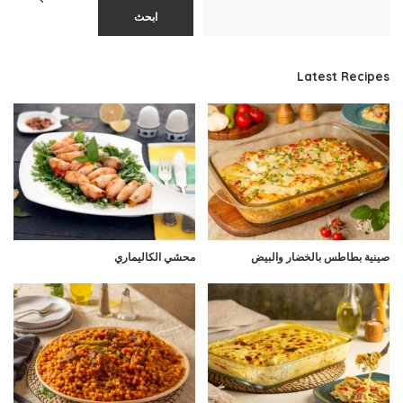
ابحث
Latest Recipes
صينية بطاطس بالخضار والبيض
محشي الكاليماري