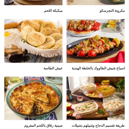
مكرونة النجرسكو
مبكبكة اللحم
اسياخ شيش الطاووك بالخلطة الهندية
عيش الطاسة
طريقة تقسيم الدجاج وتتبيلهم بتتبيلات
صينية رقاق باللحم المفروم