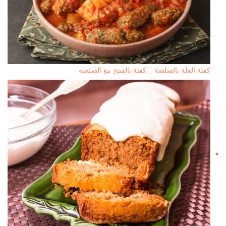
كفتة الغلة بالصلصة _ كفتة بالقمح مع الصلصة