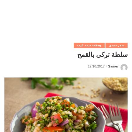
سمر حمدي
وصفات ست البيت
سلطة تركي بالقمح
12/10/2017
Samer
Posted
by