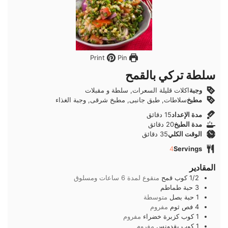
Pin
Print
سلطة تركي بالقمح
وجبة
اكلات قليلة السعرات, سلطة و مقبلات
مطبخ
سلاطات, طبق جانبى, مطبخ شرقى, وجبة الغذاء
دقائق
مدة الإعداد
15
دقائق
دقائق
مدة الطبخ
20
دقائق
دقائق
الوقت الكلي
35
دقائق
4
Servings
المقادير
1/2
كوب
قمح
منقوع لمدة 6 ساعات ومسلوق
3
حبة
طماطم
1
حبة
بصل
متوسطة
4
فص
ثوم
مفروم
1
كوب
كزبرة خضراء
مفروم
1
كوب
بقدونس
مفروم