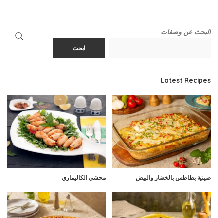
البحث عن وصفات
ابحث
Latest Recipes
صينية بطاطس بالخضار والبيض
محشي الكاليماري