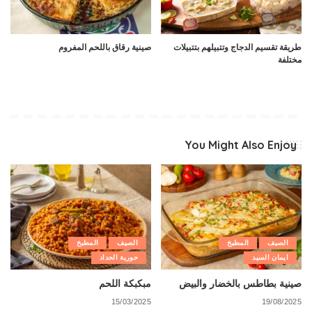
طريقة تقسيم الدجاج وتتبيلهم بتتبيلات
صينية رقاق باللحم المفروم
مختلفة
You Might Also Enjoy
الصيف
المطبخ
الصيف
المطبخ
ايمان السيد
حورية الحداد
صينية بطاطس بالخضار والبيض
مبكبكة اللحم
15/03/2025
19/08/2025