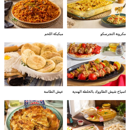
مكرونة النجرسكو
مبكبكة اللحم
اسياخ شيش الطاووك بالخلطة الهندية
عيش الطاسة