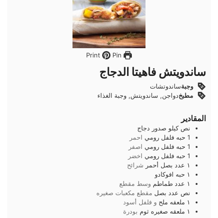
Pin
Print
ساندويتش فاهيتا الدجاج
وجبة
ساندوتشات
مطبخ
دواجن, ساندويتش, وجبة الغذاء
المقادير
نص
كيلو
صدور دجاج
1
حبه
فلفل رومي
احمر
1
حبه
فلفل رومي
اصفر
1
حبه
فلفل رومي
اخضر
١
عدد
بصل أحمر
شرائح
١
حبه
افوكادو
١
عدد
طماطم
وسط مقطع
نص
عدد
بصل
مقطع مكعبات صغيره
١
ملعقه
ملح
و فلفل أسود
١
ملعقه صغيره
ثوم
بودرة