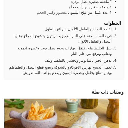
1
ملعقه صغيره
بصل
بودرة
١
ملعقه صغيره
بهارات دجاج
١
عدد
.قليل من ملح الليمون
معصور وكبير الحجم
الخطوات
تقطع الدجاج والفلفل الألوان شرائح بالطول
في طاسه سخنه علي النار نضع زيت زيتون وتشوح الدجاج وعليها
البصل والفلفل الألوان
تنبل الخليط ملح، فلفل، بهارات وتوم بصل بودر وعصره ليمونه
وتقلب وترفع من علي النار
يدهن الخبز بالمايونيز ويحشي بالفاهيتا ويلف
لعمل الديبنج يهرس الافوكادو بالشوكة ونضع قطع البصل والطماطم
ويتبل بملح وفلفل وعصره ليمون ويقدم بجانب الساندويش
وصفات ذات صلة