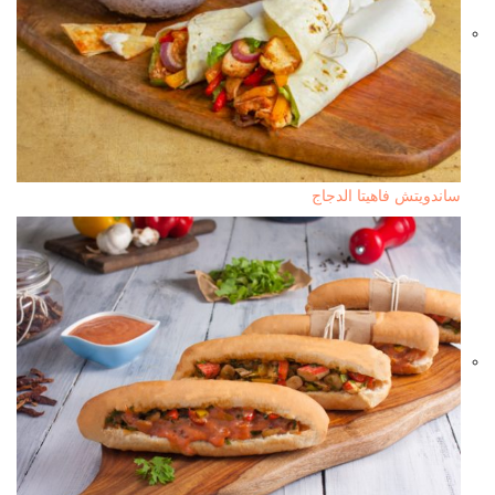
ساندويتش فاهيتا الدجاج