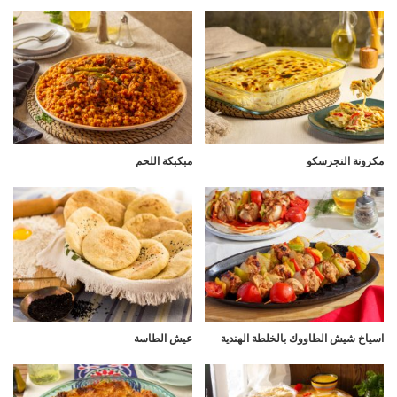
مكرونة النجرسكو
مبكبكة اللحم
اسياخ شيش الطاووك بالخلطة الهندية
عيش الطاسة