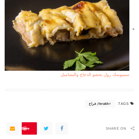
سمبوسك رول بحشو الدجاج والبشاميل
ferakh; فراخ
TAGS:
Save
SHARE ON