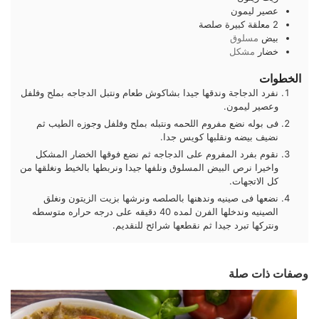
عصير ليمون
2
معلقة كبيرة
صلصة
بيض
مسلوق
خضار
مشكل
الخطوات
نفرد الدجاجة وندقها جيدا بشاكوش طعام ونتبل الدجاجه بملح وفلفل
وعصير ليمون.
فى بوله نضع مفروم اللحمه ونتبله بملح وفلفل وجوزه الطيب ثم
نضيف بيضه ونقلبها كويس جدا.
نقوم بفرد المفروم على الدجاجه ثم نضع فوقها الخضار المشكل
واخيرا نرص البيض المسلوق ونلفها جيدا ونربطها بالخيط ونغلقها من
كل الاتجهات.
نضعها فى صينيه وندهنها بالصلصه ونرشها بزيت الزيتون ونغلق
الصينيه وندخلها الفرن لمده 40 دقيقه على درجه حراره متوسطه
ونتركها تبرد جيدا ثم نقطعها شرائح للنقديم.
وصفات ذات صلة