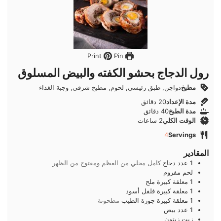
Pin
Print
رول الدجاج بحشو الكفته والبيض المسلوق
مطبخ
دواجن, طبق رئيسي, لحوم, مطبخ شرقى, وجبة الغذاء
دقائق
مدة الإعداد
20
دقائق
دقائق
مدة الطبخ
40
دقائق
ساعات
الوقت الكلي
2
ساعات
4
Servings
المقادير
1
عدد
دجاج
كامل مخلي من العظم ومفتوح من الظهر
لحم مفروم
1
معلقة كبيرة
ملح
1
معلقة كبيرة
فلفل أسود
1
معلقة كبيرة
جوزة الطيب
مطحونة
1
عدد
بيض
زيت زيتون