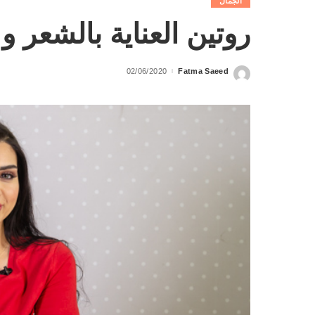
الجمال
روتين العناية بالشعر و
02/06/2020
Fatma Saeed
Posted
by