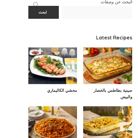
البحث عن وصفات
ابحث
Latest Recipes
صينية بطاطس بالخضار
محشي الكاليماري
والبيض