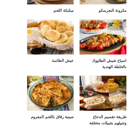
مكرونة النجرسكو
مبكبكة اللحم
اسياخ شيش الطاووك
عيش الطاسة
بالخلطة الهندية
طريقة تقسيم الدجاج
صينية رقاق باللحم المفروم
وتتبيلهم بتتبيلات مختلفة