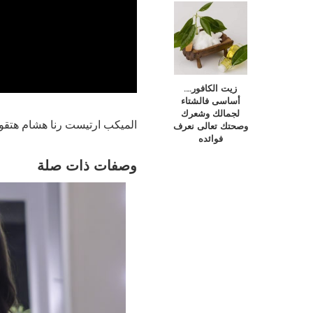
زيت الكافور….
أساسى فالشتاء
لجمالك وشعرك
الميكب ارتيست رنا هشام هتقو
وصحتك تعالى نعرف
فوائده
وصفات ذات صلة