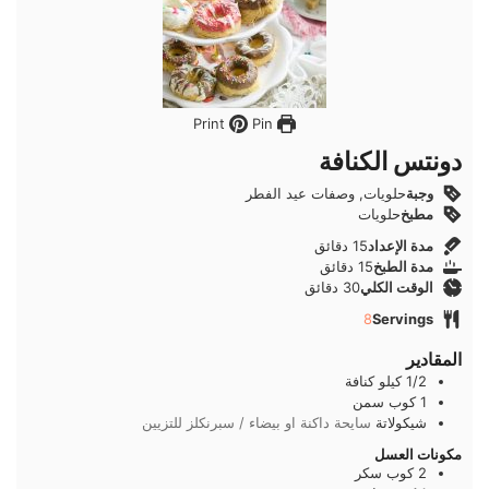
Pin
Print
دونتس الكنافة
وجبة
حلويات, وصفات عيد الفطر
مطبخ
حلويات
دقائق
مدة الإعداد
15
دقائق
دقائق
مدة الطبخ
15
دقائق
دقائق
الوقت الكلي
30
دقائق
8
Servings
المقادير
1/2
كيلو
كنافة
1
كوب
سمن
شيكولاتة
سايحة داكنة او بيضاء / سبرنكلز للتزيين
مكونات العسل
2
كوب
سكر