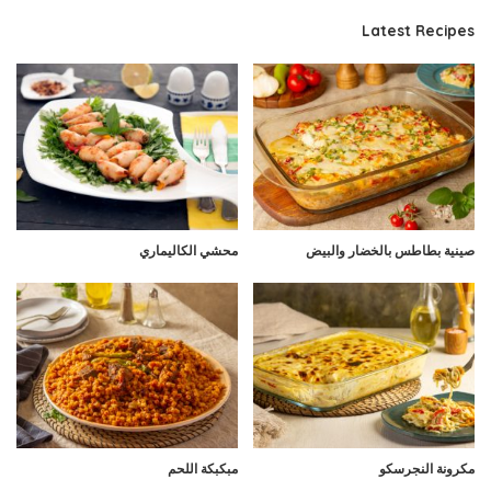
Latest Recipes
صينية بطاطس بالخضار والبيض
محشي الكاليماري
مكرونة النجرسكو
مبكبكة اللحم