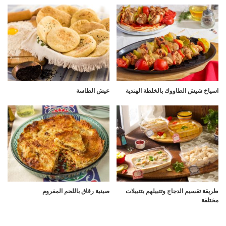
اسياخ شيش الطاووك بالخلطة الهندية
عيش الطاسة
طريقة تقسيم الدجاج وتتبيلهم بتتبيلات
صينية رقاق باللحم المفروم
مختلفة