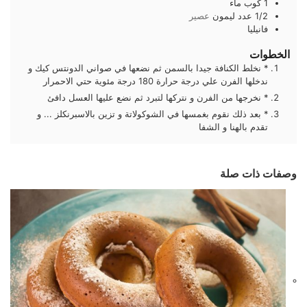
1
كوب
ماء
1/2
عدد
ليمون
عصير
فانيليا
الخطوات
* نخلط الكنافة جيدا بالسمن ثم نضعها في صواني الدونتس كيك و
ندخلها الفرن علي درجة حرارة 180 درجة مئوية حتي الاحمرار
* نخرجها من الفرن و نتركها لتبرد ثم نضع عليها العسل دافئ
* بعد ذلك نقوم بغمسها في الشوكولاتة و تزين بالاسبرنكلز ... و
تقدم بالهنا و الشفا
وصفات ذات صلة