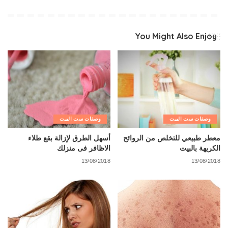
You Might Also Enjoy
وصفات ست البيت
وصفات ست البيت
معطر طبيعي للتخلص من الروائح
أسهل الطرق لإزالة بقع طلاء
الكريهة بالبيت
الاظافر فى منزلك
13/08/2018
13/08/2018