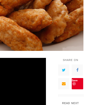
SHARE ON
Save
READ NEXT