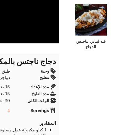
فته لبناني بناجتس
الدجاج
دجاج ناجتس بالمك
وجبة
طبق ر
مطبخ
دواجن,
دقا
مدة الإعداد
15
دقا
دقا
مدة الطبخ
15
دقا
دقا
الوقت الكلي
30
دقا
4
Servings
المقادير
1
كيلو
مكرونة عقل
مسلوق