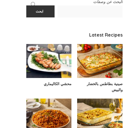
البحث عن وصفات
ابحث
Latest Recipes
صينية بطاطس بالخضار
محشي الكاليماري
والبيض