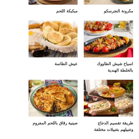
مكرونة النجرسكو
مبكبكة اللحم
اسياخ شيش الطاووك
عيش الطاسة
بالخلطة الهندية
طريقة تقسيم الدجاج
صينية رقاق باللحم المفروم
وتتبيلهم بتتبيلات مختلفة