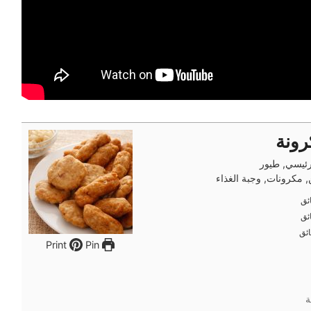
رونة
ئيسي, طيور
 مكرونات, وجبة الغذاء
ئق
ئق
ئق
ئق
ئق
ئق
Pin
Print
ة