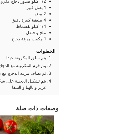
1/2
كيلو
صدور دجاج
مفروم
1
بصل
كبير
2
بيض
4
ملعقة كبيرة
دقيق
1/4
كيلو
بقسماط
ملح و فلفل
1
مكعب
مرقة دجاج
الخطوات
يتم سلق المكرونة جيدا
يتم فرم المكرونة مع الدجا
ثم تضاف مرقة الدجاج مع بي
يتم تشكيل العجينة على شك
غزير و بالهنا و الشفا
وصفات ذات صلة