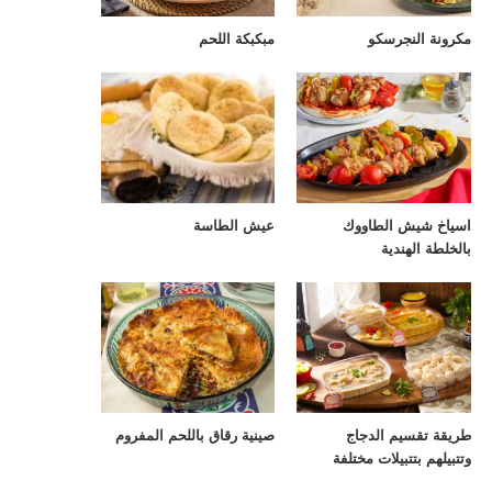
مكرونة النجرسكو
مبكبكة اللحم
اسياخ شيش الطاووك
عيش الطاسة
بالخلطة الهندية
طريقة تقسيم الدجاج
صينية رقاق باللحم المفروم
وتتبيلهم بتتبيلات مختلفة