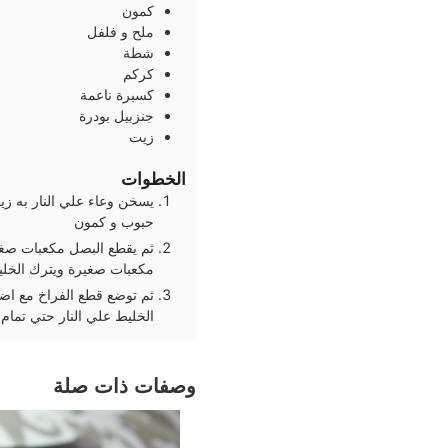
كمون
ملح و فلفل
شطة
كركم
كسبرة ناعمة
جنزبيل بودرة
زيت
الخطوات
يسخن وعاء علي النار به ز
حبوب و كمون
ثم يقطع البصل مكعبات صغي
مكعبات صغيرة ويترك الخليط
ثم توضع قطع الفراخ مع اضا
الخليط علي النار حتي تمام 
وصفات ذات صلة