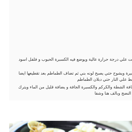
يت علي درجة حرارة عالية ويوضع فيه الكسبرة الحبوب و فلفل اسود
رة ويشوح حتي يصبح لونه بني ثم تضاف الطماطم بعد تقطيعها ايضا
 علي النار حتي دبلان الطماطم
فة الشطة والكركم والكسبرة الجافة و يضافة قليل من الماء ويترك
النضج وبالف هنا وشفا