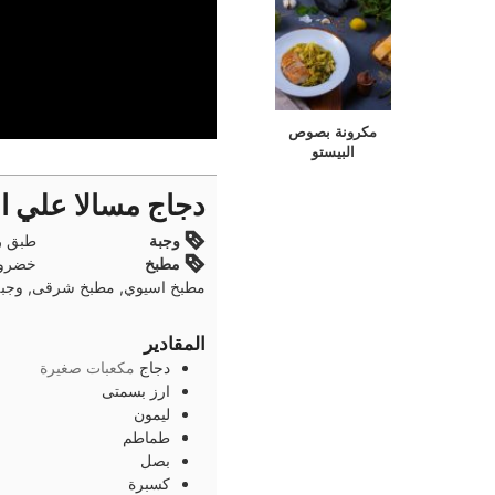
مكرونة بصوص
البيستو
دجاج مسالا علي ال
وجبة
طبق ر
مطبخ
خضروا
مطبخ اسيوي, مطبخ شرقى, وجبة 
المقادير
دجاج
مكعبات صغيرة
ارز بسمتى
ليمون
طماطم
بصل
كسبرة