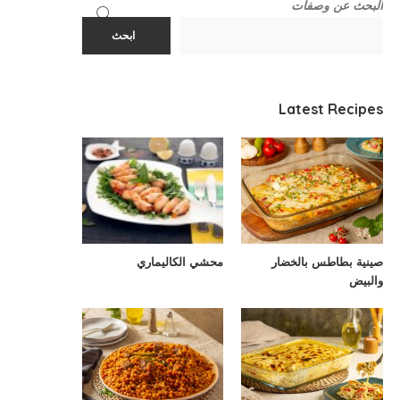
البحث عن وصفات
ابحث
Latest Recipes
صينية بطاطس بالخضار
محشي الكاليماري
والبيض