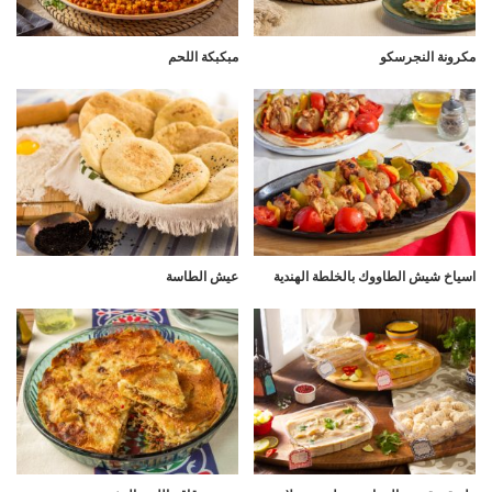
مكرونة النجرسكو
مبكبكة اللحم
اسياخ شيش الطاووك بالخلطة الهندية
عيش الطاسة