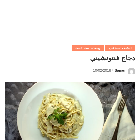
الشيف اسماعيل
وصفات ست البيت
دجاج فنتوتشيني
10/02/2018
Samer
Posted
by