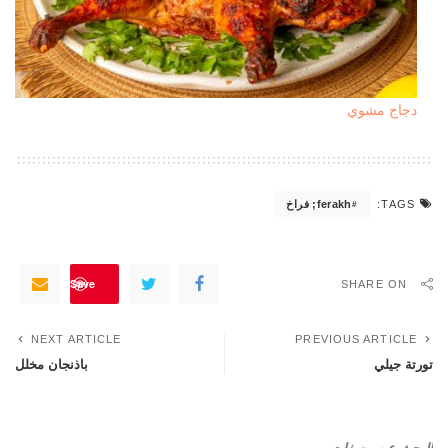
دجاج مشوي
ferakh; فراخ
TAGS:
Save
SHARE ON
NEXT ARTICLE
PREVIOUS ARTICLE
تورتة جيلي
باذنجان مخلل