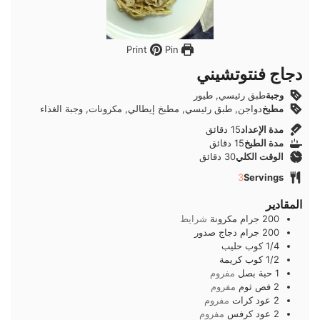
Pin
Print
دجاج فنتوتشيني
وجبة
طبق رئيسي, طيور
مطبخ
دواجن, طبق رئيسي, مطبخ إيطالي, مكرونات, وجبة الغذاء
دقائق
مدة الإعداد
15
دقائق
دقائق
مدة الطبخ
15
دقائق
دقائق
الوقت الكلي
30
دقائق
3
Servings
المقادير
200
جرام
مكرونة
شرايط
200
جرام
دجاج صدور
1/4
كوب
حليب
1/2
كوب
كريمة
1
حبة
بصل
مفروم
2
فص
ثوم
مفروم
2
عود
كرات
مفروم
2
عود
كرفس
مفروم