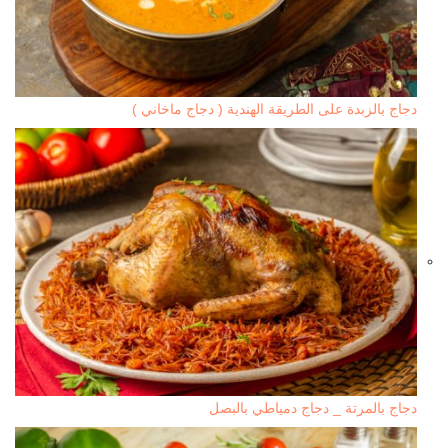
دجاج بالزبدة على الطريقة الهندية ( دجاج ماخاني )
دجاج بالمرتة _ دجاج دمياطي بالبصل