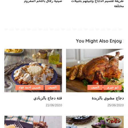
طريقة تقسيم الدجاج وتتبيلهم بتتبيلات
صينية رقاق باللحم المفروم
مختلفة
You Might Also Enjoy
ابو خيري
الصيف
الصيف
شيرين احمد فؤاد
دجاج مشوي بالزبدة
فتة دجاج بالزبادي
21/06/2020
25/06/2020