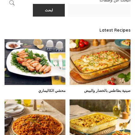
البحث عن وصفات
ابحث
Latest Recipes
صينية بطاطس بالخضار والبيض
محشي الكاليماري