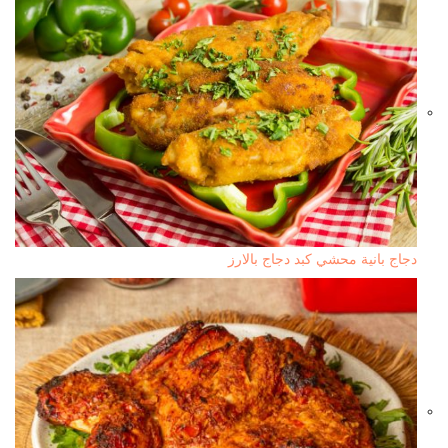
دجاج بانية محشي كبد دجاج بالارز