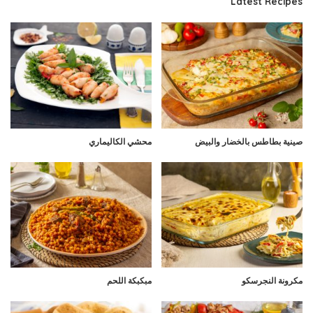
Latest Recipes
صينية بطاطس بالخضار والبيض
محشي الكاليماري
مكرونة النجرسكو
مبكبكة اللحم