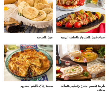
اسياخ شيش الطاووك بالخلطة الهندية
عيش الطاسة
طريقة تقسيم الدجاج وتتبيلهم بتتبيلات
صينية رقاق باللحم المفروم
مختلفة