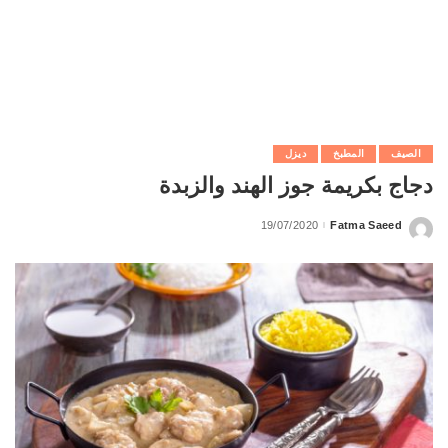
الصيف
المطبخ
ديزل
دجاج بكريمة جوز الهند والزبدة
19/07/2020
Fatma Saeed
Posted
by