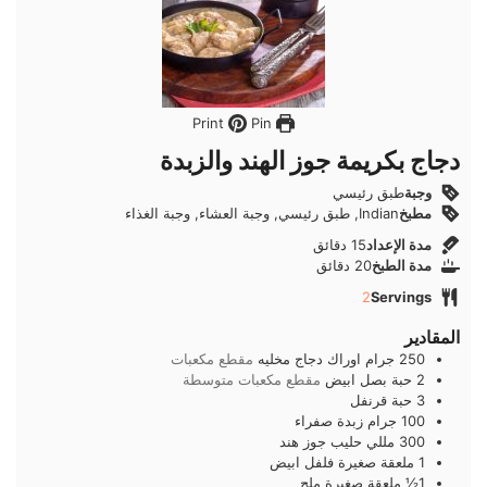
Pin
Print
دجاج بكريمة جوز الهند والزبدة
وجبة
طبق رئيسي
مطبخ
Indian, طبق رئيسي, وجبة العشاء, وجبة الغذاء
دقائق
مدة الإعداد
15
دقائق
دقائق
مدة الطبخ
20
دقائق
2
Servings
المقادير
250
جرام
اوراك دجاج مخليه
مقطع مكعبات
2
حبة
بصل ابيض
مقطع مكعبات متوسطة
3
حبة
قرنفل
100
جرام
زبدة صفراء
300
مللي
حليب جوز هند
1
ملعقة صغيرة
فلفل ابيض
1½
ملعقة صغيرة
ملح