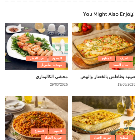
You Might Also Enjoy
الصيف
المطبخ
المطبخ
عيد الفطر
ايمان السيد
يوستينا صامويل
صينية بطاطس بالخضار والبيض
محشي الكاليماري
29/03/2025
19/08/2025
الصيف
المطبخ
المطبخ
حورية الحداد
حورية الحداد