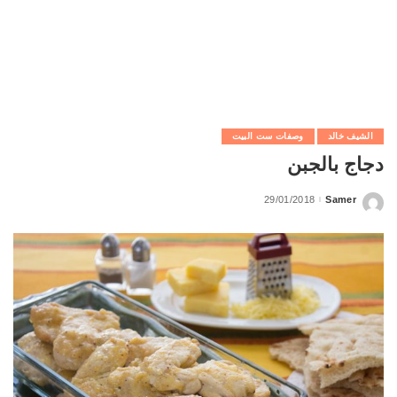
الشيف خالد
وصفات ست البيت
دجاج بالجبن
29/01/2018
Samer
Posted
by