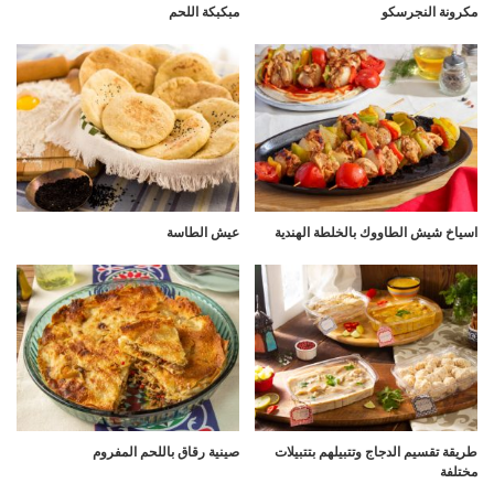
مكرونة النجرسكو
مبكبكة اللحم
اسياخ شيش الطاووك بالخلطة الهندية
عيش الطاسة
طريقة تقسيم الدجاج وتتبيلهم بتتبيلات
صينية رقاق باللحم المفروم
مختلفة