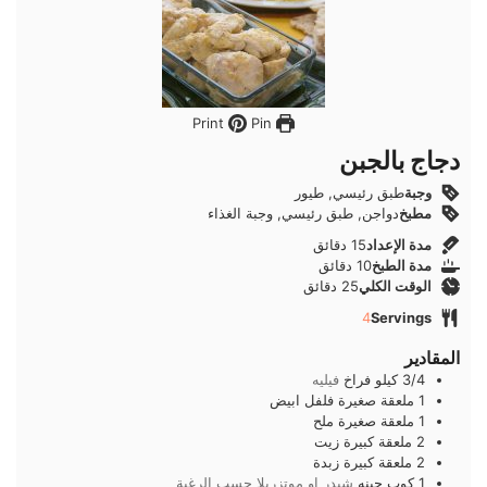
Pin
Print
دجاج بالجبن
وجبة
طبق رئيسي, طيور
مطبخ
دواجن, طبق رئيسي, وجبة الغذاء
دقائق
مدة الإعداد
15
دقائق
دقائق
مدة الطبخ
10
دقائق
دقائق
الوقت الكلي
25
دقائق
4
Servings
المقادير
3/4
كيلو
فراخ
فيليه
1
ملعقة صغيرة
فلفل ابيض
1
ملعقة صغيرة
ملح
2
ملعقة كبيرة
زيت
2
ملعقة كبيرة
زبدة
1
كوب
جبنه
شيدر او موتزريلا حسب الرغبة