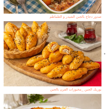
صدور دجاج بالجبن الشيدر و الطماطم
بوريك الجبن _مخبوزات الفرن بالجبن