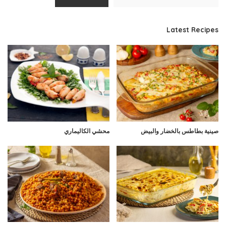
Latest Recipes
صينية بطاطس بالخضار والبيض
محشي الكاليماري