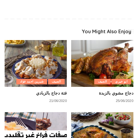
You Might Also Enjoy
ابو خيري
الصيف
الصيف
شيرين احمد فؤاد
دجاج مشوي بالزبدة
فتة دجاج بالزبادي
21/06/2020
25/06/2020