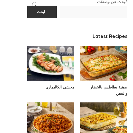
البحث عن وصفات
ابحث
Latest Recipes
صينية بطاطس بالخضار
محشي الكاليماري
والبيض