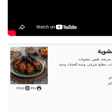
شوية
 سريعة, طيور, مشويات
ت, مطبخ شرقى, وجبة العشاء, وجبة
ئق
ئق
ئق
ئق
Pin
Print