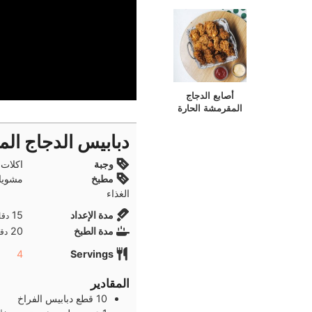
أصابع الدجاج
المقرمشة الحارة
دبابيس الدجاج الم
وجبة
اكلات
مطبخ
مشويا
الغذاء
دقا
مدة الإعداد
15
دقا
دقا
مدة الطبخ
20
دقا
4
Servings
المقادير
10
قطع
دبابيس الفراخ