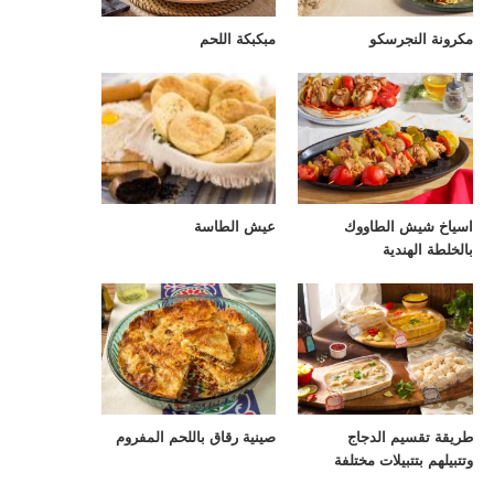
مكرونة النجرسكو
مبكبكة اللحم
اسياخ شيش الطاووك
عيش الطاسة
بالخلطة الهندية
طريقة تقسيم الدجاج
صينية رقاق باللحم المفروم
وتتبيلهم بتتبيلات مختلفة