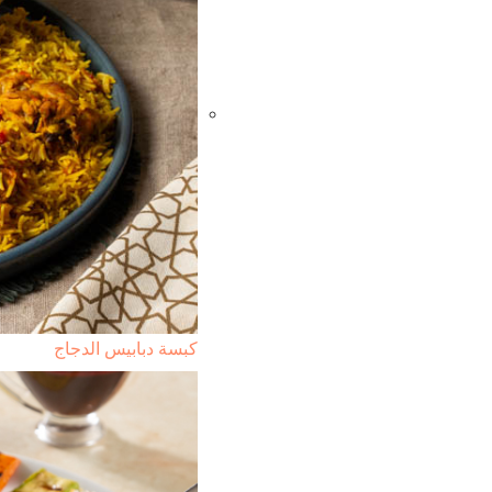
كبسة دبابيس الدجاج