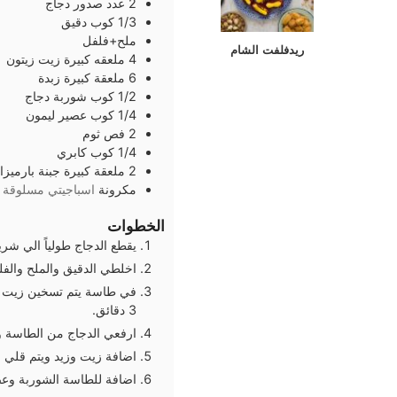
2
عدد
صدور دجاج
1/3
كوب
دقيق
ملح+فلفل
ريدفلفت الشام
4
ملعقه كبيرة
زيت زيتون
6
ملعقة كبيرة
زبدة
1/2
كوب
شوربة دجاج
1/4
كوب
عصير ليمون
2
فص
ثوم
1/4
كوب
كابري
2
ملعقة كبيرة
جبنة بارميز
مكرونة
اسباجيتي مسلوقة
الخطوات
يقطع الدجاج طولياً الي شري
اخلطي الدقيق والملح والفلف
في طاسة يتم تسخين زيت وز
3 دقائق.
ارفعي الدجاج من الطاسة 
اضافة زيت وزيد ويتم قلي ب
اضافة للطاسة الشوربة وعصي