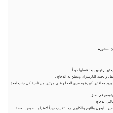
ان مبشورة
حتين رفيعين بعد غسلها جيداً.
ل والجبنة البارميزان ويبطن به الدجاج .
بد معلقتين كبيرة وحمري الدجاج علي مرتين من ناحية كل جنب لمدة
وتوضع في طبق
اقي الدجاج
ر الليمون والثوم والكابري مع التقليب جيداً لامتزاج الصوص ببعضة