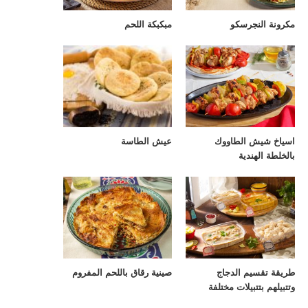
مكرونة النجرسكو
مبكبكة اللحم
اسياخ شيش الطاووك
عيش الطاسة
بالخلطة الهندية
طريقة تقسيم الدجاج
صينية رقاق باللحم المفروم
وتتبيلهم بتتبيلات مختلفة