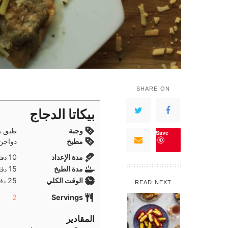
SHARE ON
بيكاتا الدجاج
وجبة
طبق ر
Save
مطبخ
دواجن,
دقا
مدة الإعداد
10
دقا
دقا
مدة الطبخ
15
دقا
دقا
الوقت الكلي
25
دقا
READ NEXT
2
Servings
المقادير