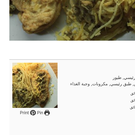
ئيسي, طيور
 طبق رئيسي, مكرونات, وجبة الغذاء
ئق
ئق
ئق
ئق
ئق
ئق
Pin
Print