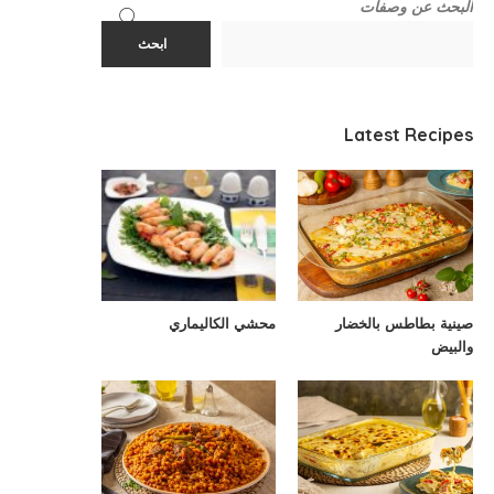
البحث عن وصفات
ابحث
Latest Recipes
صينية بطاطس بالخضار
محشي الكاليماري
والبيض