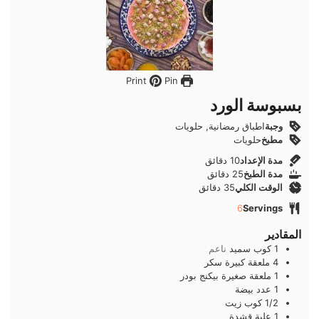
Pin
Print
بسبوسة الورد
وجبة
اطباق رمضانية, حلويات
مطبخ
حلويات
دقائق
مدة الإعداد
10
دقائق
دقائق
مدة الطبخ
25
دقائق
دقائق
الوقت الكلي
35
دقائق
6
Servings
المقادير
1
كوب
سميد
ناعم
4
ملعقة كبيرة
سكر
1
ملعقة صغيرة
بيكنج بودر
1
عدد
بيضة
1/2
كوب
زيت
1
علبة
قشدة