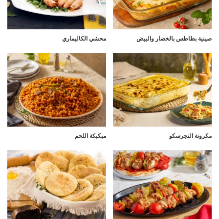
صينية بطاطس بالخضار والبيض
محشي الكاليماري
مكرونة النجرسكو
مبكبكة اللحم