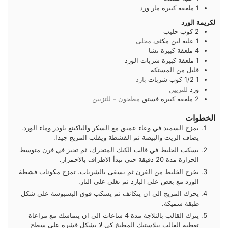
1
ملعقة كبيرة
مار ورد
لكريمة الورد
2
كوب
حليب
1
علبة
لبن مكثف
محلى
4
ملعقة كبيرة
نشا
1
ملعقة كبيرة
شربات الورد
قليل
من
المستكة
1 1/2
كوب
شربات
بارد
ورد
للتزيين
2
ملعقة كبيرة
فستق
مطحون - للتزيين
الخطوات
يمزج السميد في وعاء عميق مع السكر والباكينغ باودر وماء الورد.
يضاف الزيت والبيضة ثم القشطة ويقلب المزيج جيدا.
يسكب الخليط في قالب الكيك المتحرك، ثم تخبز في فرن متوسط
الحرارة مدة 20 دقيقة حتى تبدأ الاطراف بالاحمرار.
يخرج الخليط من الفرن ثم يسقى بالشربات. تمزج مكونات قشطة
الورد مع بعض على البارد ثم تغلى على النار.
يحرك المزيج الى ان يتكاثف ثم يسكب فوق البسبوسة على شكل
طبقة سميكة.
يترك القالب بالثلاجة مدة 4 ساعات الى ان يتماسك مع مراعاة
تغطية القالب ببلاستيك المطبخ كي لا يشكل قشرة على سطح