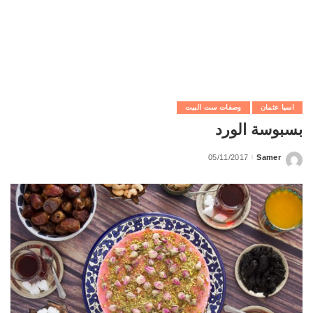
اسيا عثمان
وصفات ست البيت
بسبوسة الورد
05/11/2017
Samer
Posted
by