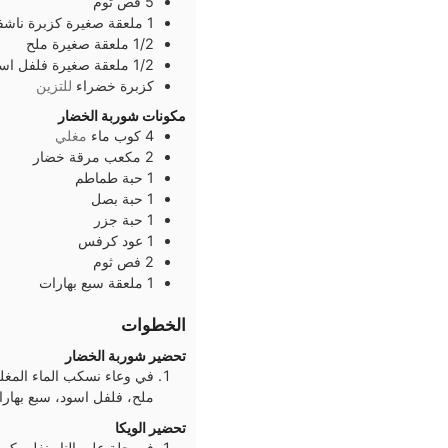
5
فص
ثوم
1
ملعقة صغيرة
كزبرة ناشف
1/2
ملعقة صغيرة
ملح
1/2
ملعقة صغيرة
فلفل اس
كزبرة خضراء
للتزين
مكونات شوربة الخضار
4
كوب
ماء
مغلي
2
مكعب
مرقة خضار
1
حبة
طماطم
1
حبة
بصل
1
حبة
جزر
1
عود
كرفس
2
فص
ثوم
1
ملعقة
سبع بهارات
الخطوات
تحضير شوربة الخضار
ملح، فلفل اسود، سبع بهارا
تحضير الويكا
في حلة على النار نغلي كوب