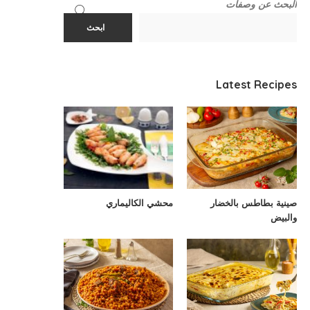
البحث عن وصفات
ابحث
Latest Recipes
صينية بطاطس بالخضار
محشي الكاليماري
والبيض