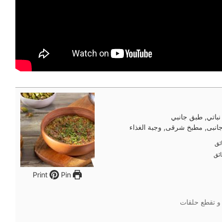
نباتي, طبق جانبي
انبى, مطبخ شرقى, وجبة الغذاء
ئق
ئق
ئق
ئق
Pin
Print
 و تقطع حلقات