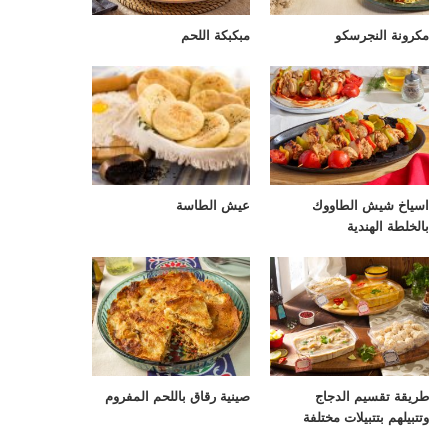
مكرونة النجرسكو
مبكبكة اللحم
اسياخ شيش الطاووك
عيش الطاسة
بالخلطة الهندية
طريقة تقسيم الدجاج
صينية رقاق باللحم المفروم
وتتبيلهم بتتبيلات مختلفة