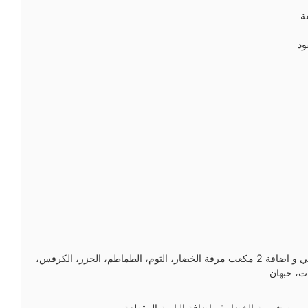
ة
ود
في وعاء نسكب الماء المغلي و اضافة 2 مكعب مرقة الخضار، الثوم، الطماطم، الجزر، الكرفس،
ت، حبهان
 من شوربة الخضار ثم اضافة البامية المقطعة.