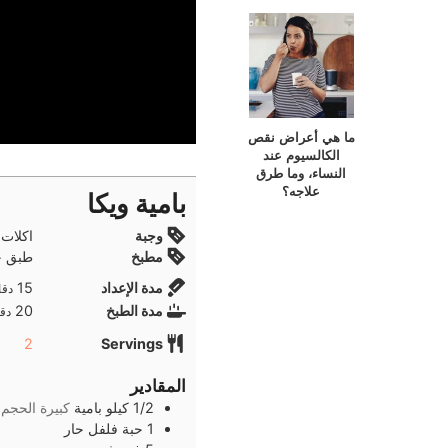
ما هي أعراض نقص
الكالسيوم عند
النساء، وما طرق
علاجه؟
بامية ويكا
وجبة
اكلات 
مطبخ
طبق ج
دقا
مدة الإعداد
15
دقا
دقا
مدة الطبخ
20
دقا
2
Servings
المقادير
1/2
كيلو
بامية
كبيرة الحجم
1
حبة
فلفل حار