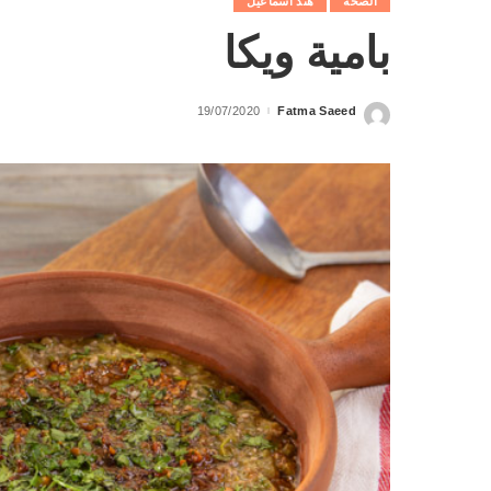
الصحة
هند اسماعيل
بامية ويكا
19/07/2020
Fatma Saeed
Posted
by