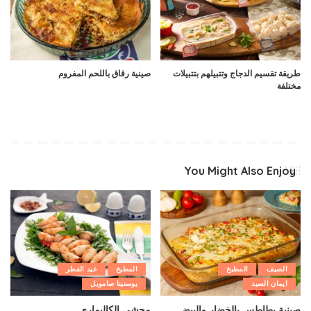
طريقة تقسيم الدجاج وتتبيلهم بتتبيلات
صينية رقاق باللحم المفروم
مختلفة
You Might Also Enjoy
الصيف
المطبخ
المطبخ
عيد الفطر
ايمان السيد
يوستينا صامويل
صينية بطاطس بالخضار والبيض
محشي الكاليماري