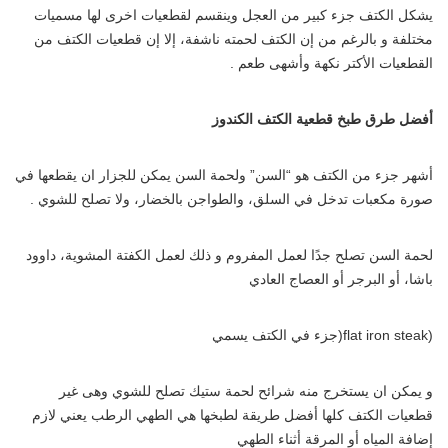
يشكل الكتف جزء كبير من العجل وينقسم لقطعيات اخرى لها مسميات
مختلفة و بالرغم من إن الكتف لحمته ناشفة، إلا إن قطعيات الكتف من
القطعيات الأكتر نكهة وأشهى طعم .
أفضل طرق طبخ قطعية الكتف الكندوز
أشهر جزء من الكتف هو “السن” ولحمة السن يمكن للجزار ان يقطعها في
صورة مكعبات تدخل في السلق، والطواجن بالخضار، ولا تصلح للشوي .
لحمة السن تصلح جدًا لعمل المفروم و ذلك لعمل الكفتة المشوية، داوود
باشا، أو البرجر أو العصاج العادي
(flat iron steak(جزء في الكتف يسمي
و يمكن ان يستخرج منه شرائح لحمة ستيك تصلح للشوي وهى غير
قطعيات الكتف كلها أفضل طريقة لطبخها هي الطهي الرطب يعني لازم
إضافة المياه أو المرقة أثناء الطهي