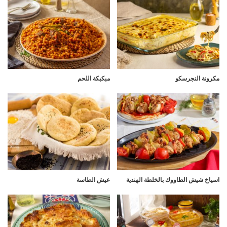
مكرونة النجرسكو
مبكبكة اللحم
اسياخ شيش الطاووك بالخلطة الهندية
عيش الطاسة