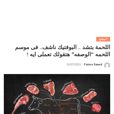
المطبخ
اللحمة بتشد .. البوفتيك ناشف.. فى موسم
اللحمه “الوصفه” هتقولك تعملى ايه !
11/07/2021
Fatma Saeed
Posted
by