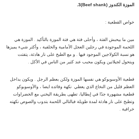
الموزة الكندوز
(Beef shank)
3.
خواص القطعية :
مين ما بيحبش الفتة ، وأحلى فتة هي فتة الموزة بالتأكيد . الموزة هي
اللحمة الموجودة في رجلين العجل الأمامية والخلفية ، وأكثر شيء يميزها
هو نسبة الكولاجين الموجود فيها . و مع الطبخ على نار هادئة، يتفتت
ويتحول لجيلاتين ويكون محبب عند كثير من الناس في الأكل .
قطعية الأوسوبوكو هي نفسها الموزة ولكن بعظم الرجل . ويكون بداخل
العظم قليل من النخاع الذي يعطي نكهة وفائده ايضا ، والأوسوبوكو
قطعية مشهورة جدًا في إيطاليا، تطهى بطريقة اليخني مع الخضراوات
وتطبخ على نار هادئة لمدة طويلة فبالتالي اللحمة بتدوب والصوص نكهته
خرافية .