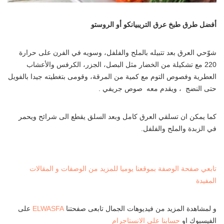
أفضل طرق طبخ عرق التريبيانكو أو الروستو
شوّحي العرق بعد تتبيله بالملح والفلفل، وسويه في الفرن على حرارة
220 مع تشكيلة من الخضار مثل البصل، الجزر، الكرفس والأعشاب
العطرية وفصوص التوم مع كمية من المرقة، وقومى بتغطيته جيدا بالفويل
حتى النضج ، ويقدم معه صوص جريفي .
كما يمكن ان تسلقي العرق كامل وبعد السلق يقطع الى شرائح ويحمر
في الزبدة والملح والفلفل.
تابعي صفحة الوصفة بموقعنا يوميا للمزيد من الوصفات و المقالات
المفيدة
و لمشاهدة المزيد من فيديوهات الجمال تابعى صفحتنا
ELWASFA
على
الفيسبوك او
حسابنا على الانستاجرام