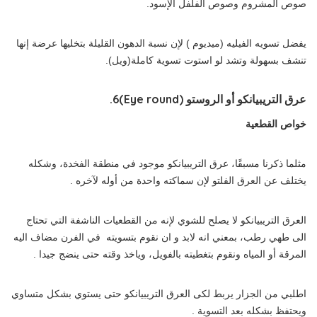
صوص المشروم وصوص الفلفل الإسود.
يفضل تسويه الفيليه (ميديوم ) لإن نسبة الدهون القليلة بتخليها عرضة إنها
تنشف بسهولة وتشد لو استوت تسوية كاملة(ويل).
عرق التريبيانكو أو الروستو
(Eye round)
6.
خواص القطعية
مثلما ذكرنا مسبقًا، عرق التريبيانكو موجود في منطقة الفخدة، وشكله
يختلف عن العرق الفلتو لإن سماكته واحدة من أوله لآخره .
العرق التريبيانكو لا يصلح للشوي لإنه من القطعيات الناشفة التي تحتاج
الى طهي رطب، بمعني انه لابد و ان نقوم بتسويته في الفرن مضاف اليه
المرقة أو المياه ونقوم بتغطيته بالفويل، وياخذ وقته حتى ينضج جيدا .
اطلبي من الجزار يربط لكى العرق التريبيانكو حتى يستوي بشكل متساوي
ويحتفظ بشكله بعد التسوية .