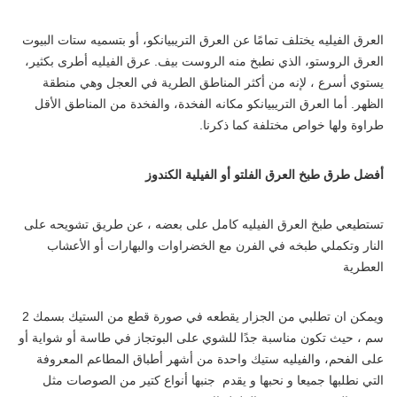
العرق الفيليه يختلف تمامًا عن العرق التريبيانكو، أو بتسميه ستات البيوت
العرق الروستو، الذي نطبخ منه الروست بيف. عرق الفيليه أطرى بكثير،
يستوي أسرع ، لإنه من أكثر المناطق الطرية في العجل وهي منطقة
الظهر. أما العرق التريبيانكو مكانه الفخدة، والفخدة من المناطق الأقل
طراوة ولها خواص مختلفة كما ذكرنا.
أفضل طرق طبخ العرق الفلتو أو الفيلية الكندوز
تستطيعي طبخ العرق الفيليه كامل على بعضه ، عن طريق تشويحه على
النار وتكملي طبخه في الفرن مع الخضراوات والبهارات أو الأعشاب
العطرية
ويمكن ان تطلبي من الجزار يقطعه في صورة قطع من الستيك بسمك 2
سم ، حيث تكون مناسبة جدًا للشوي على البوتجاز في طاسة أو شواية أو
على الفحم، والفيليه ستيك واحدة من أشهر أطباق المطاعم المعروفة
التي نطلبها جميعا و نحبها و يقدم جنبها أنواع كتير من الصوصات مثل