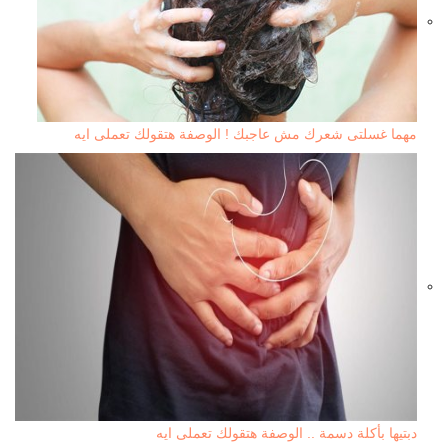
مهما غسلتى شعرك مش عاجبك ! الوصفة هتقولك تعملى ايه
دبتيها بأكلة دسمة .. الوصفة هتقولك تعملى ايه