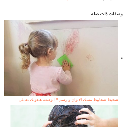
وصفات ذات صلة
شخبط شخابيط مسك الالوان و رسم !! الوصفة هتقولك تعملى…