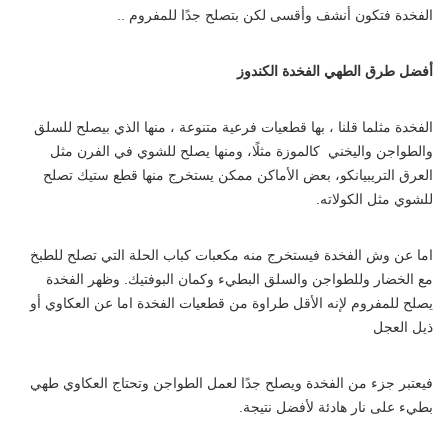
الفخدة فتكون أنشف وأقسى لكن بتصلح جدًا للمفروم ..
أفضل طرق الطهي الفخدة الكندوز
الفخدة مثلما قلنا ، بها قطعيات فرعية متنوعة ، منها الذي بيصلح للسلق
والطواجن واليخني كالموزة مثلًا، ومنها يصلح للشوي في الفرن مثل
العرق التريبيانكو، بعض الأماكن ممكن يستخرج منها قطع ستيك تصلح
للشوي مثل الكولاته.
اما عن وش الفخدة فيستخرج منه مكعبات كباب الحلة التي تصلح للطبخ
مع الخضار وللطواجن والسلق البطيء وكمان البوفتيك. وظهر الفخدة
يصلح للمفروم لإنه الأقل طراوة من قطعيات الفخدة اما عن العكاوي أو
ذيل العجل
فيعتبر جزء من الفخدة ويصلح جدًا لعمل الطواجن وتحتاج العكاوي طهي
بطيء على نار هادئة لأفضل نتيجة.