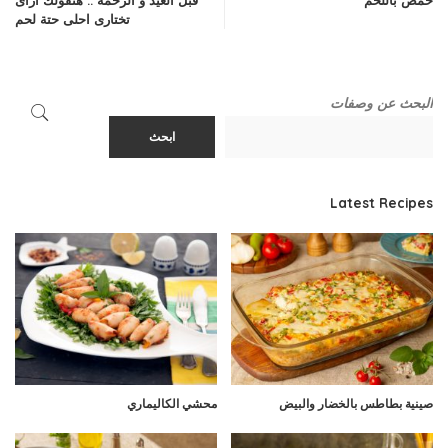
حمص باللحم
قبل العيد و الزحمه .. هنقولك ازاى
تختارى احلى حتة لحم
البحث عن وصفات
ابحث
Latest Recipes
صينية بطاطس بالخضار والبيض
محشي الكاليماري