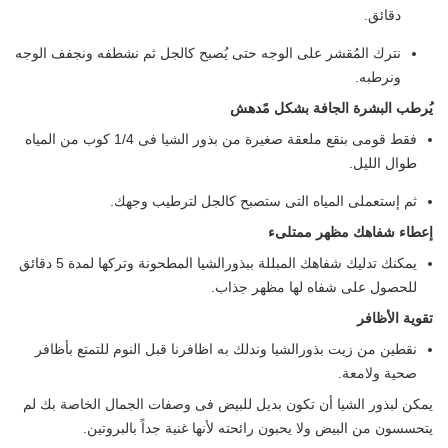
دقائق.
نترك المُقشر على الوجه حتى يُصبح كالجل ثم نشطفه ونجفف الوجه
ونرطبه.
يُرطب البشرة الجافة بشكل مًدهش
فقط قومى بنقع ملعقة صغيرة من بذور الشيا فى 1/4 كوب من المياه
طوال الليل.
ثم إستعملى المياه التى ستصبح كالجل لترطيب وجهك.
إعطاء شفاهك مظهر ممتلىء
يمكنك تدليك شفاهك المبللة ببذورالشيا المطحونة وتركها لمدة 5 دقائق
للحصول على شفاه لها مظهر جذاب.
تقوية الأظافر
نقطين من زيت بذورالشيا وندلك به اظافرنا قبل النوم للتمتع بأظافر
صحية ولامعة.
يمكن لبذور الشيا أن تكون بديل للبيض فى وصفات الجمال الخاصة بك لم
يتحسسون من البيض ولا يحبون رائحته لأنها غنية جداً بالبروتين.