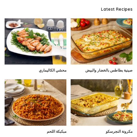
Latest Recipes
صينية بطاطس بالخضار والبيض
محشي الكاليماري
مكرونة النجرسكو
مبكبكة اللحم