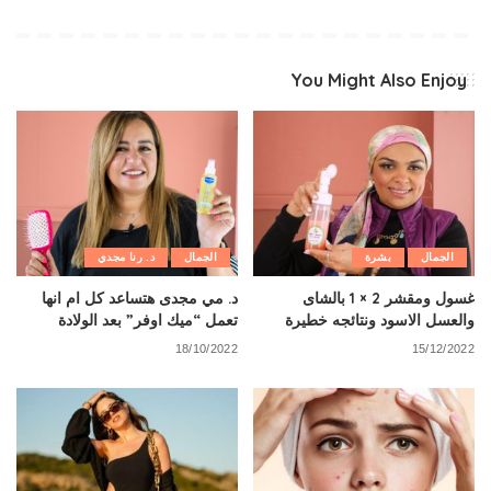
You Might Also Enjoy
الجمال
بشرة
الجمال
د. رنا مجدي
غسول ومقشر 2 × 1 بالشاى
د. مي مجدى هتساعد كل ام انها
والعسل الاسود ونتائجه خطيرة
تعمل “ميك اوفر” بعد الولادة
18/10/2022
15/12/2022