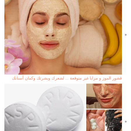
قشور الموز و مزايا غير متوقعة ... لشعرك وبشرتك وكمان أسنانك