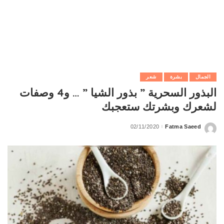
الجمال
بشرة
شعر
البذور السحرية ” بذور الشيا ” … و4 وصفات
لشعرك وبشرتك ستعجبك
02/11/2020
Fatma Saeed
Posted
by