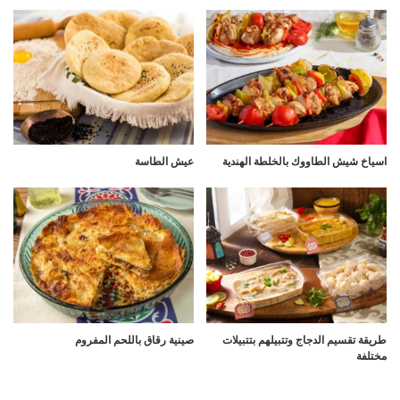
اسياخ شيش الطاووك بالخلطة الهندية
عيش الطاسة
طريقة تقسيم الدجاج وتتبيلهم بتتبيلات
صينية رقاق باللحم المفروم
مختلفة