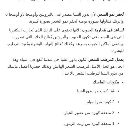
تُحفز نمو الشعر
: لأن بذور الشيا مصدر غنى بالبروتين وأوميجا 3و أوميجا 6
والزنك فتناولها بصورة يومية يُحفز نمو الشعر بصورة كبيرة.
تُساعد فى مُحاربة الحبوب:
لأنها تحتوى على الزنك الذى يُحارب البكتيريا
التى هى السبب فى تكون الحبوب والبروتين يُعالج الخلايا التى تضررت
ويشفى أماكن الحبوب بسرعة وكذلك تُعالج إلتهاب البشرة وتُعيد الترطيب
للبشرة.
يعمل كمرطب للشعر:
تُكون بذور الشيا جل عندما تُنقع فى المياه وهذا
الجل هو الحل الأمثل لترطيب الشعر الهايش ولذلك حضرنا أفضل ماسك
من بذور الشيا لترطيب الشعر يالا نبدأ:
مكونات الماسك
1/4 كوب من بذورالشيا.
2 كوب من المياه.
3 ملعقة كبيرة من عصير الخيار.
1 ملعقة كبيرة من زيت الزيتون.