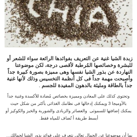
زبدة الشيا غنية عن التعريف بفوائدها الرائعة سواء للشعر أو
للبشرة وخصائصها المُرطبة لأقصى درجة، لكن موضوعنا
النهاردة عن بذور الشيا نفسها وهى مميزة بصورة كبيرة جداً
وأصبحت مهمة جداً فى كل أنظمة التخسيس وذلك لأنها غنية
جداً بالطاقة ومليئة بالدهون المفيدة للجسم .
وتحتوى كذلك على المعادن ومميزة بخصائص مُضادة للأكسدة وغنية جداً
بالأوميجا 3 ويمكنك إدخالها فى نظامك الغذائى بأكثر من شكل حيث
يمكنك إضافتها للسموثى والعصائر والزبادى والشوربة والخبز والكوكيز أو
أبسط طريقة أ تُضاف للمياه فقط.
بما أن موضوعنا عن الجمال تعالى نتعرف على فوائد بذور الشيا لجمالك…