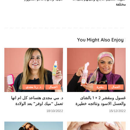
مختلفة
You Might Also Enjoy
الجمال
بشرة
الجمال
د. رنا مجدي
غسول ومقشر 2 × 1 بالشاى
د. مي مجدى هتساعد كل ام انها
والعسل الاسود ونتائجه خطيرة
تعمل “ميك اوفر” بعد الولادة
18/10/2022
15/12/2022