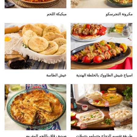
مكرونة النجرسكو
مبكبكة اللحم
اسياخ شيش الطاووك بالخلطة الهندية
عيش الطاسة
طريقة تقسيم الدجاج وتتبيلهم بتتبيلات
صينية رقاق باللحم المفروم