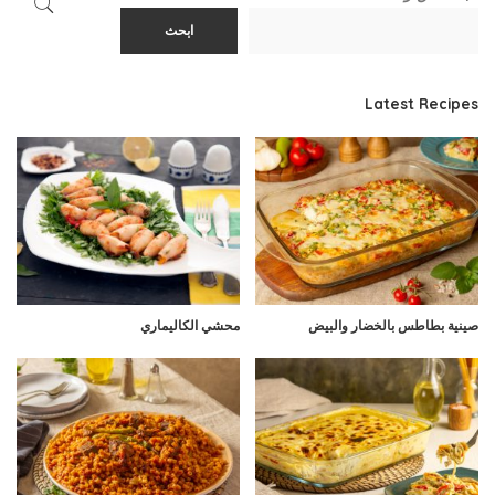
ابحث
Latest Recipes
صينية بطاطس بالخضار والبيض
محشي الكاليماري