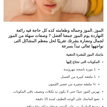
الموز…الموز وجماله وطعامته كده كل حاجة فيه رائعة
النهاردة يوم الموز جمعنا أفضل 7 وصفات سهلة من الموز
لجمال ونضارة بشرتك تقريبًا لحل معظم المشاكل التى
نواجهها تعالى نبدأ بسرعة
ماسك الموز للبشرة الدهنية
المكونات التى نحتاج إليها
1 موزة ناضجة مهروسة .
1 ملعقة كبيرة من العسل.
½ ملعقة صغيرة من عصير الليمون.
نهرس الموز جيدًا حتى لا يكون به تكتلات ونضيف باقى المكونات.
نضع الماسك على الوجه النظيف لمدة 15 دقيقة.
نمسح الماسك من على الوجه بفوطة مبللة بماء ساقع.