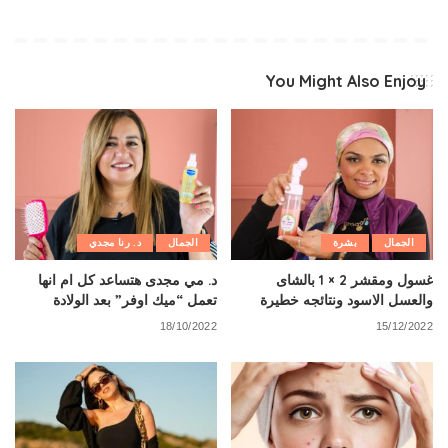
You Might Also Enjoy
الجمال
بشرة
الجمال
د. رنا مجدي
غسول ومقشر 2 × 1 بالشاى
د. مي مجدى هتساعد كل ام انها
والعسل الاسود ونتائجه خطيرة
تعمل “ميك اوفر” بعد الولادة
18/10/2022
15/12/2022