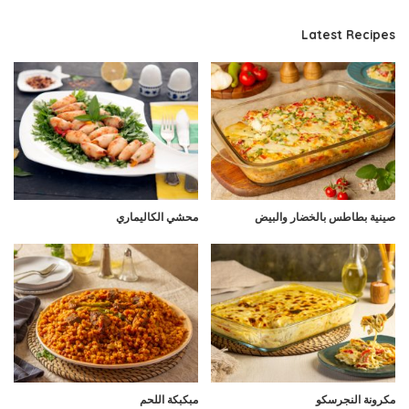
Latest Recipes
صينية بطاطس بالخضار والبيض
محشي الكاليماري
مكرونة النجرسكو
مبكبكة اللحم