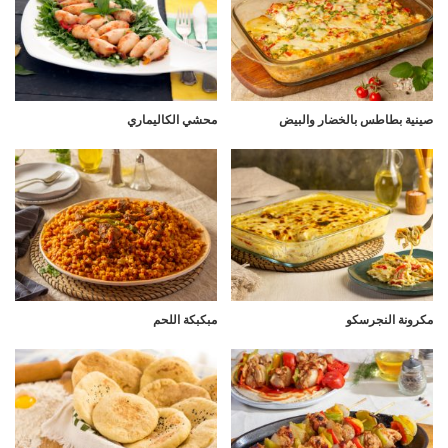
صينية بطاطس بالخضار والبيض
محشي الكاليماري
مكرونة النجرسكو
مبكبكة اللحم