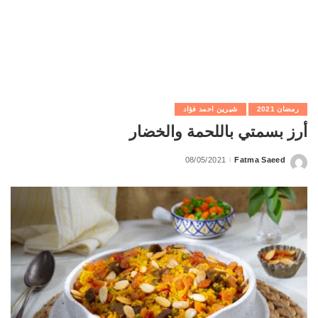
رمضان 2021
شيرين احمد فؤاد
أرز بسمتي باللحمة والخضار
08/05/2021
Fatma Saeed
Posted
by