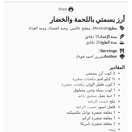
Print
أرز بسمتي باللحمة والخضار
مطبخ
Mexican, مطبخ عالمي, وجبة العشاء, وجبة الغذاء
دقائق
مدة الإعداد
15
دقائق
دقائق
مدة الطبخ
20
دقائق
5
Servings
Author
شرين احمد فوءاد
المقادير
2
كوب
أرز بسمتي
½
كيلو
لحم
مكعبات صغيرة
1
كوب
فلفل ألوان
مكعبات صغيرة
1
كوب
بسله وجزر مسلوق
1
حبة
بصل
مبشور ناعم
ملح
حسب الرغبة
فلفل اسود
حسب الرغبة
1
معلقة صغيرة
توابل مكسيكيه
1
معلقة صغيرة
كركم
1
معلقة صغيرة
بابريكا
زيت