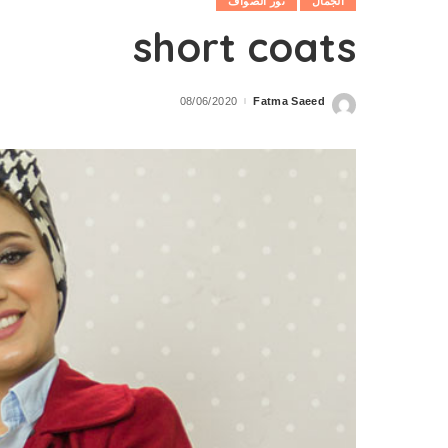
الجمال
نور الصواف
short coats
08/06/2020
Fatma Saeed
Posted
by