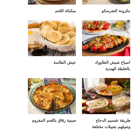
مكرونة النجرسكو
مبكبكة اللحم
اسياخ شيش الطاووك
عيش الطاسة
بالخلطة الهندية
طريقة تقسيم الدجاج
صينية رقاق باللحم المفروم
وتتبيلهم بتتبيلات مختلفة