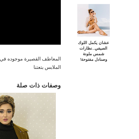
عشان يكمل اللوك
الصيفي…نظارات
شمس ملونة
المعاطف القصيرة موجوده في دو
وصنادل مفتوحة!
الملابس بتعتنا
وصفات ذات صلة