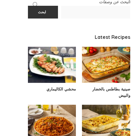
البحث عن وصفات
ابحث
Latest Recipes
صينية بطاطس بالخضار
محشي الكاليماري
والبيض