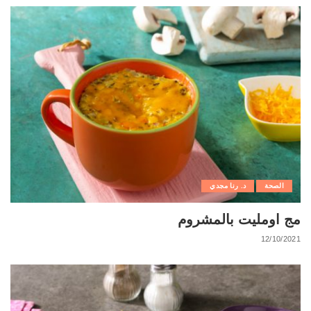
الصحة
د. رنا مجدي
مج اومليت بالمشروم
12/10/2021