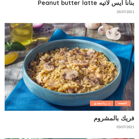
بنانا ايس لاتيه Peanut butter latte
25/07/2021
الصحة
د. رنا مجدي
فريك بالمشروم
03/07/2021