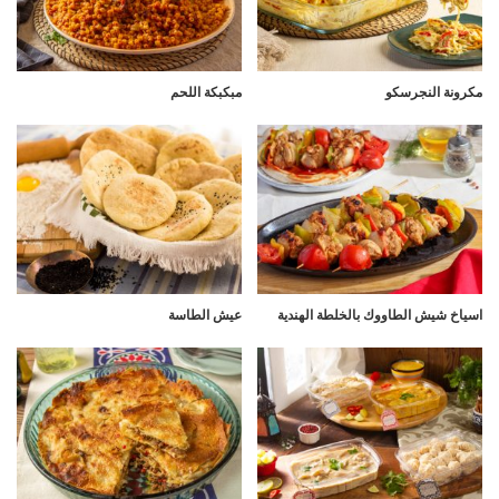
مكرونة النجرسكو
مبكبكة اللحم
اسياخ شيش الطاووك بالخلطة الهندية
عيش الطاسة