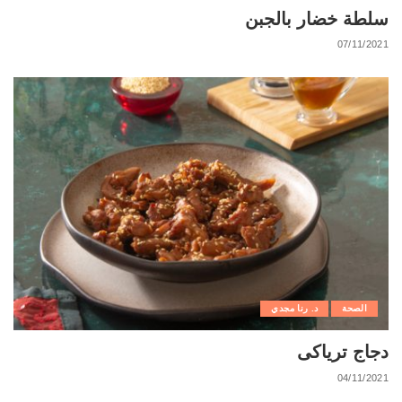
سلطة خضار بالجبن
07/11/2021
الصحة
د. رنا مجدي
دجاج ترياكى
04/11/2021