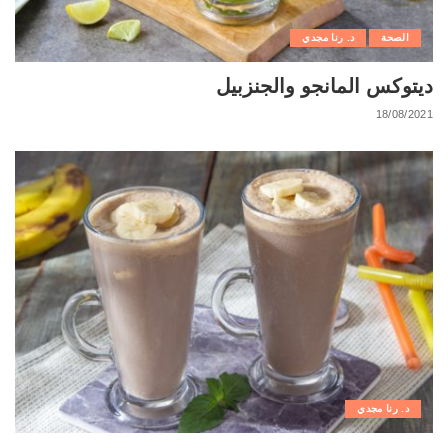
الصحة
د. رنا مجدي
ديتوكس المانجو والجنزبيل
18/08/2021
د. رنا مجدي