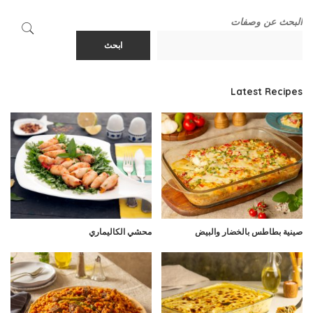
البحث عن وصفات
ابحث
Latest Recipes
صينية بطاطس بالخضار والبيض
محشي الكاليماري