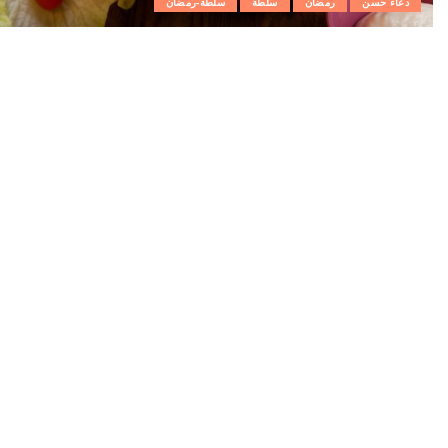
دعاء حسن
رمضان
سلطة
سلطة-رمضان