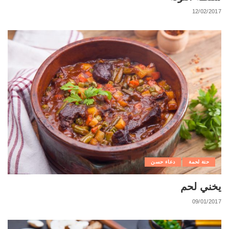
12/02/2017
حتة لحمة
دعاء حسن
يخني لحم
09/01/2017