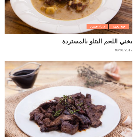
حتة لحمة
دعاء حسن
يخني اللحم البتلو بالمستردة
09/01/2017