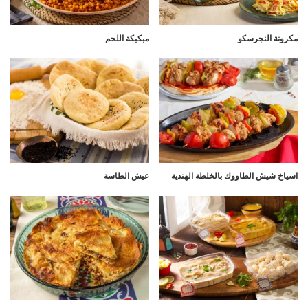
مكرونة النجرسكو
مبكبكة اللحم
اسياخ شيش الطاووك بالخلطة الهندية
عيش الطاسة