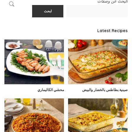
البحث عن وصفات
ابحث
Latest Recipes
صينية بطاطس بالخضار والبيض
محشي الكاليماري