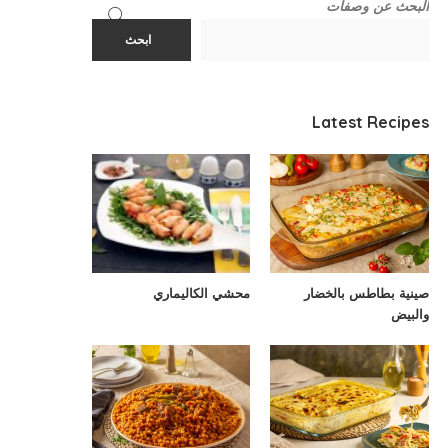
البحث عن وصفات
ابحث
Latest Recipes
صينية بطاطس بالخضار
محشي الكاليماري
والبيض