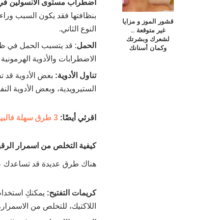
اضطراب مستوى الأنسولين في 
بنظافتها فقد يكون السبب وراء
قشور الموز و مزايا
النوع الثاني.
غير متوقعة …
لشعرك وبشرتك
الحمل
: قد يتسبب الحمل في ظ
وكمان أسنانك
الاضطرابات والأدوية الهرمونية
تناول الأدوية:
بعض الأدوية قد ت
الستيرويدية، وبعض الأدوية الن
اقرئي أيضًا:
3 طرق سهلة فالبيت للتخلص من ترهلات منطقة الرقبة
كيفية التخلص من اسمرار الرقب
هناك طرق عديدة قد تساعدك عل
كريمات التفتيح:
يمكنكِ استخدام
اللاكتيك، للتخلص من الاسمرار، 