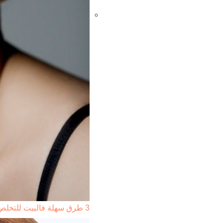
3 طرق سهلة فالبيت للتخلص من ترهلات منطقة الرقبة