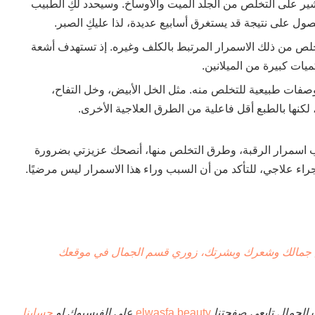
ير على التخلص من الجلد الميت والأوساخ. وسيحدد لكِ الطبيب
ول على نتيجة قد يستغرق أسابيع عديدة، لذا عليكِ الصبر.
لص من ذلك الاسمرار المرتبط بالكلف وغيره. إذ تستهدف أشعة
ميات كبيرة من الميلانين.
فات طبيعية للتخلص منه. مثل الخل الأبيض، وخل التفاح،
كنها بالطبع أقل فاعلية من الطرق العلاجية الأخرى.
باب اسمرار الرقبة، وطرق التخلص منها، أنصحك عزيزتي بضرورة
اء علاجي، للتأكد من أن السبب وراء هذا الاسمرار ليس مرضيًا.
 جمالك وشعرك وبشرتك، زوري قسم الجمال في موقعك
 الجمال تابعى صفحتنا
elwasfa beauty
على الفيسبوك او
حسابنا