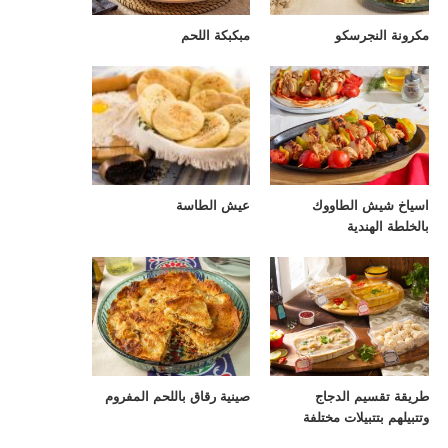
مكرونة النجرسكو
مبكبكة اللحم
اسياخ شيش الطاووك
عيش الطاسة
بالخلطة الهندية
طريقة تقسيم الدجاج
صينية رقاق باللحم المفروم
وتتبيلهم بتتبيلات مختلفة