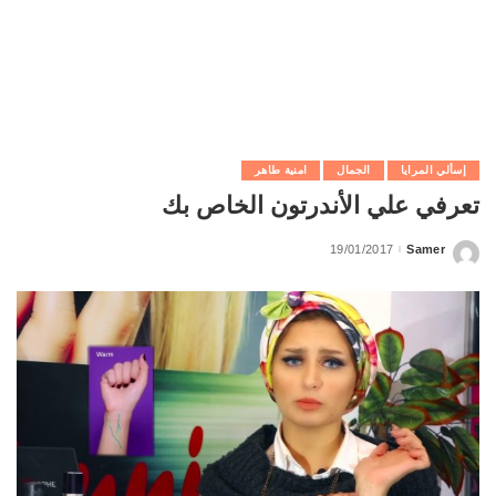
إسألي المرايا
الجمال
امنية طاهر
تعرفي علي الأندرتون الخاص بك
19/01/2017
Samer
Posted
by