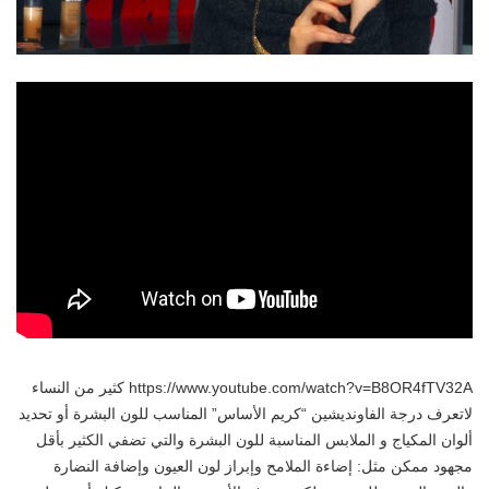
https://www.youtube.com/watch?v=B8OR4fTV32A كثير من النساء
لاتعرف درجة الفاونديشين “كريم الأساس” المناسب للون البشرة أو تحديد
ألوان المكياج و الملابس المناسبة للون البشرة والتي تضفي الكثير بأقل
مجهود ممكن مثل: إضاءة الملامح وإبراز لون العيون وإضافة النضارة