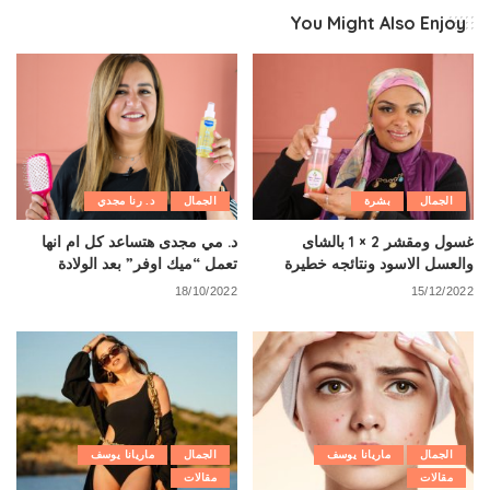
You Might Also Enjoy
الجمال
بشرة
الجمال
د. رنا مجدي
غسول ومقشر 2 × 1 بالشاى
د. مي مجدى هتساعد كل ام انها
والعسل الاسود ونتائجه خطيرة
تعمل “ميك اوفر” بعد الولادة
18/10/2022
15/12/2022
الجمال
ماريانا يوسف
الجمال
ماريانا يوسف
مقالات
مقالات