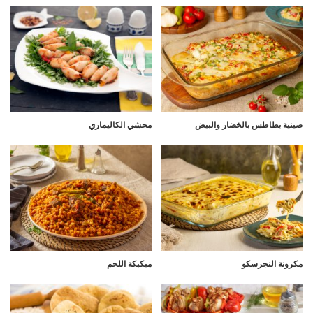
صينية بطاطس بالخضار والبيض
محشي الكاليماري
مكرونة النجرسكو
مبكبكة اللحم