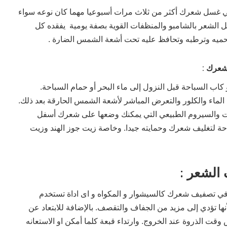
نبي غسل شعرك أكثر من ثلاث مرات أسبوعيا مهما كان نوعه سواء
 الشعر بالشامبو والمنظفات القوية بصفة يومية يفقده كل
 تحميه وترطبه وتحافظ عليه تحت أشعة الشمس الضارة .
بشعرك :
و كاب السباحة قبل النزول إلى ماء البحر أو حمام السباحة.
ماء والكلور والتعرض المباشر لأشعة الشمس الحارقة بعد ذلك.
وت والسيروم الطبيعي التي يمكنك وضعها على شعرك أسفل
باحة لتغليف شعرك وحمايته جيدا. وخاصة زيت جوز الهند وزيت
 الشعر :
 في تصفيف شعرك كالسيشوار و المكواه و اى اداة تستخدم
ها تؤدي إلى مزيد من الجفاف والتقصف. بالإضافة للابتعاد عن
ت الذروة عند الخروج. وارتداء قبعة كلما أمكن او الاستعانه