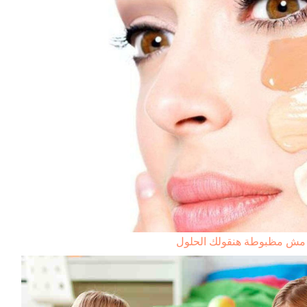
ن مش مظبوطة هنقولك الحلول