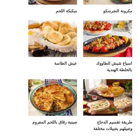
مكرونة النجرسكو
مبكبكة اللحم
اسياخ شيش الطاووك
عيش الطاسة
بالخلطة الهندية
طريقة تقسيم الدجاج
صينية رقاق باللحم المفروم
وتتبيلهم بتتبيلات مختلفة