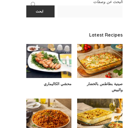
البحث عن وصفات
ابحث
Latest Recipes
صينية بطاطس بالخضار
محشي الكاليماري
والبيض