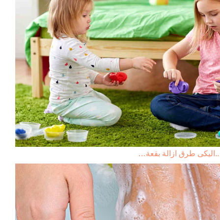
..اليكى طرق ازالة بقعة…