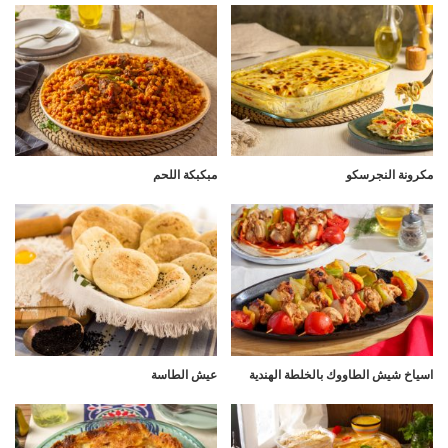
مكرونة النجرسكو
مبكبكة اللحم
اسياخ شيش الطاووك بالخلطة الهندية
عيش الطاسة