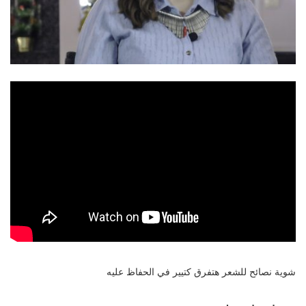
شوية نصائح للشعر هتفرق كتيير في الحفاظ عليه