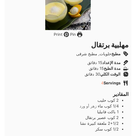
Pin
Print
مهلبية برتقال
مطبخ
حلويات, مطبخ شرقى
دقائق
مدة الإعداد
15
دقائق
دقائق
مدة الطبخ
15
دقائق
دقائق
الوقت الكلي
30
دقائق
4
Servings
المقادير
2
كوب
حليب
1/4
كوب
ماء
زهر أو ورد
1
باكت
فانيليا
2
كوب
عصير برتقال
2+1/2
ملعقة كبيرة
نشا
1/2
كوب
سكر