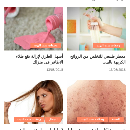
وصفات ست البيت
وصفات ست البيت
معطر طبيعي للتخلص من الروائح
أسهل الطرق لإزالة بقع طلاء
الكريهة بالبيت
الاظافر فى منزلك
13/08/2018
13/08/2018
الصحة
وصفات ست البيت
الجمال
وصفات ست البيت
خمس مشاكل جلدية محرجة وحلها
7حلول لمعضله تقصف الشعر