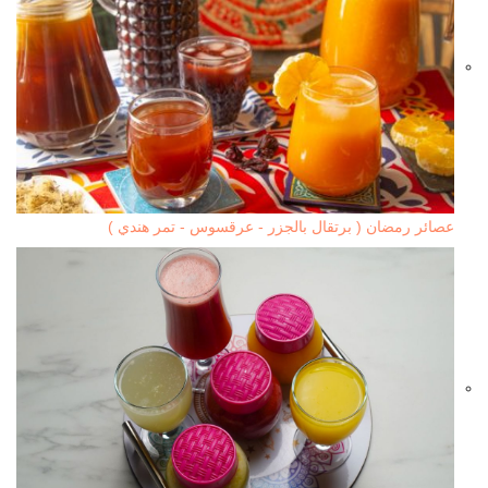
عصائر رمضان ( برتقال بالجزر - عرقسوس - تمر هندي )