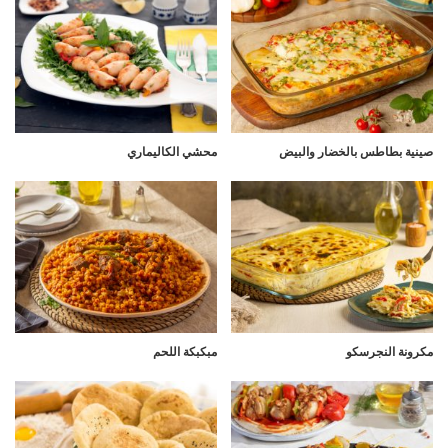
صينية بطاطس بالخضار والبيض
محشي الكاليماري
مكرونة النجرسكو
مبكبكة اللحم