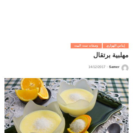
إيناس الهواري
وصفات ست البيت
مهلبية برتقال
14/12/2017
Samer
Posted
by