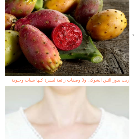
زيت بذور التين الشوكى و3 وصفات رائعة لبشرة كلها شباب وحيوية