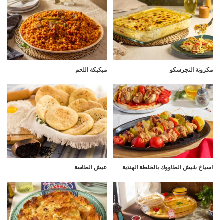
مكرونة النجرسكو
مبكبكة اللحم
اسياخ شيش الطاووك بالخلطة الهندية
عيش الطاسة