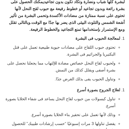
لبشرة كلها شباب ونضارة وتكاد تكون بدون تجاعيديمكنك الحصول على
بشرة رائعة وبدون تجاعيد أو خطوط رفيعة مع حبوب لقح النحل لأنها
تحتوى على نسبة ممتازة من مضادات الأكسدة.وتحمى البشرة من تأثير
أشعة الشمس والتلوث البيئى الذى يضر بها جدًا مع الوقت.وبالتالى تقلل
ومع الإستمرار بإستخدامها تمنع التجاعيد والخطوط الرفيعة.
لمعالجة الحبوب فى البشرة
تحتوى حبوب اللقاح على مضادات حيوية طبيعية تعمل على قتل
البكتيريا والجراثيم فى البشرة.
ولحبوب لقاح النحل خصائص مضادة للإلتهاب مما يجعلنا نحصل على
بشرة أصفى ويقلل كذلك من النمش.
وتناول الحبوب يفى بذلك الغرض جدًا.
لعلاج الجروح بصورة أسرع
تناول كبسولات من حبوب لقاح النحل يساعد فى شفاء الخلايا بصورة
أسرع.
وذلك لأنها تعمل على تحفيز بناء الخلايا بصورة أسرع.
يفضل تناولها 3 مرات إسبوعيًا “حسب إرشادات طبيبك” للحصول