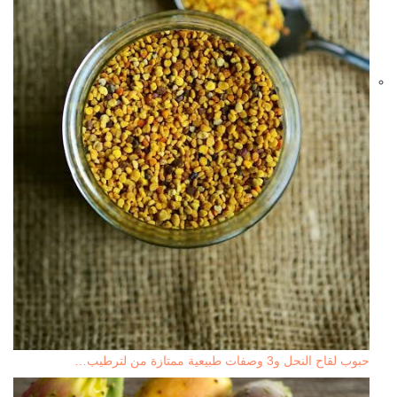
حبوب لقاح النحل و3 وصفات طبيعية ممتازة من لترطيب…