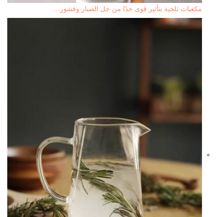
مكعبات ثلجية بتأثير قوى جدًا من جل الصبار وقشور…