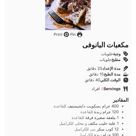
Pin
Print
مكعبات البانوفى
وجبة
حلويات
مطبخ
حلويات
دقائق
مدة الإعداد
25
دقائق
دقائق
مدة الطبخ
15
دقائق
دقائق
الوقت الكلي
40
دقائق
Servings
8
افراد
المقادير
400
جرام
بسكويت دايجيستيف
للقاعدة
120
جرام
زبدة
للقاعدة
1
ملعقة صغيرة
قرفة
للقاعدة
1
علبة
حليب مكثف
و محلى للكراميل
12
كوب
سكر
بنى للكراميل
100
جرام
زبدة
للكراميل