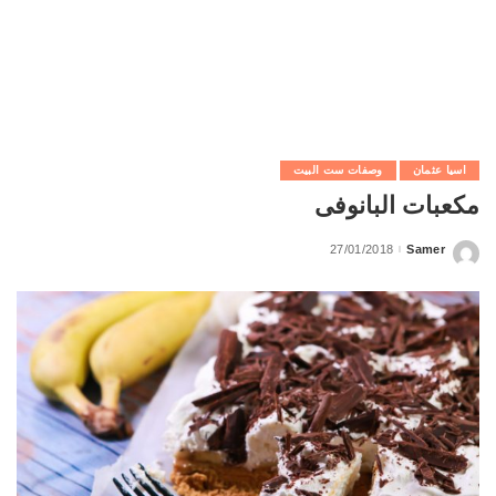
اسيا عثمان
وصفات ست البيت
مكعبات البانوفى
27/01/2018
Samer
Posted
by