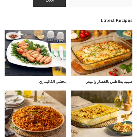
ابحث
Latest Recipes
صينية بطاطس بالخضار والبيض
محشي الكاليماري