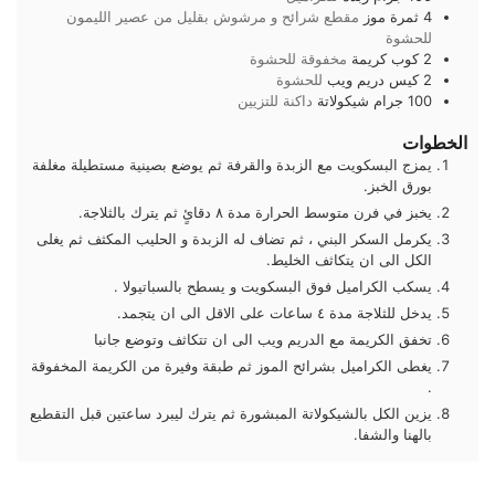
4
ثمرة
موز
مقطع شرائح و مرشوش بقليل من عصير الليمون
للحشوة
2
كوب
كريمة
مخفوقة للحشوة
2
كيس
دريم ويب
للحشوة
100
جرام
شيكولاتة
داكنة للتزيين
الخطوات
يمزج البسكويت مع الزبدة والقرفة ثم يوضع بصينية مستطيلة مغلفة
بورق الخبز.
يخبز في فرن متوسط الحرارة مدة ٨ دقائٍ ثم يترك بالثلاجة.
يكرمل السكر البني ، ثم تضاف له الزبدة و الحليب المكثف ثم يغلى
الكل الى ان يتكاثف الخليط.
يسكب الكراميل فوق البسكويت و يسطح بالسباتيولا .
يدخل للثلاجة مدة ٤ ساعات على الاقل الى ان يتجمد.
تخفق الكريمة مع الدريم ويب الى ان تتكاثف وتوضع جانبا
يغطى الكراميل بشرائح الموز ثم طبقة وفيرة من الكريمة المخفوقة
.
يزين الكل بالشيكولاتة المبشورة ثم يترك ليبرد ساعتين قبل التقطيع
بالهنا والشفا.