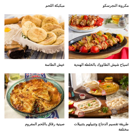
مكرونة النجرسكو
مبكبكة اللحم
اسياخ شيش الطاووك بالخلطة الهندية
عيش الطاسة
طريقة تقسيم الدجاج وتتبيلهم بتتبيلات
صينية رقاق باللحم المفروم
مختلفة