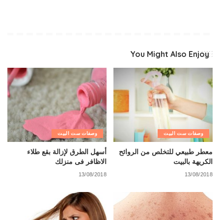
You Might Also Enjoy
وصفات ست البيت
وصفات ست البيت
معطر طبيعي للتخلص من الروائح
أسهل الطرق لإزالة بقع طلاء
الكريهة بالبيت
الاظافر فى منزلك
13/08/2018
13/08/2018