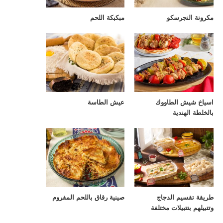
مكرونة النجرسكو
مبكبكة اللحم
اسياخ شيش الطاووك
عيش الطاسة
بالخلطة الهندية
طريقة تقسيم الدجاج
صينية رقاق باللحم المفروم
وتتبيلهم بتتبيلات مختلفة