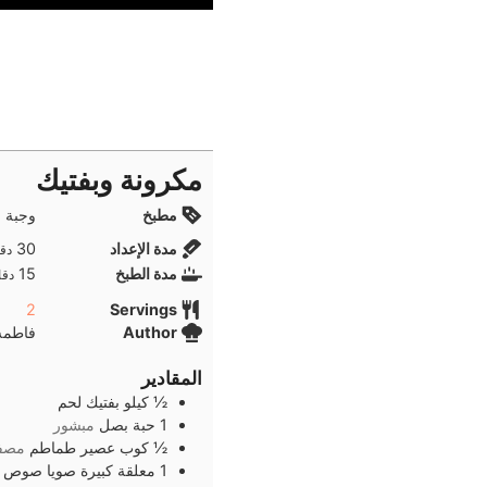
مكرونة وبفتيك
مطبخ
وجبة ا
دقا
مدة الإعداد
30
دقا
دقا
مدة الطبخ
15
دقا
2
Servings
Author
فاطمه 
المقادير
½
كيلو
بفتيك لحم
1
حبة
بصل
مبشور
½
كوب
عصير طماطم
مصف
1
معلقة كبيرة
صويا صوص