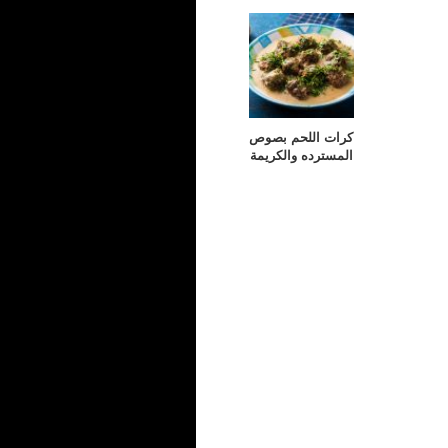
كرات اللحم بصوص
المسترده والكريمة