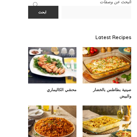
البحث عن وصفات
ابحث
Latest Recipes
صينية بطاطس بالخضار
محشي الكاليماري
والبيض