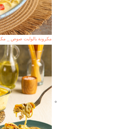
مكرونة بالوايت صوص _ مكر