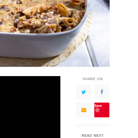
SHARE ON
Save
READ NEXT