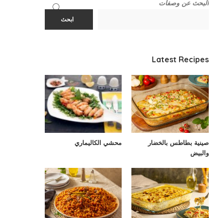
البحث عن وصفات
ابحث
Latest Recipes
صينية بطاطس بالخضار
محشي الكاليماري
والبيض