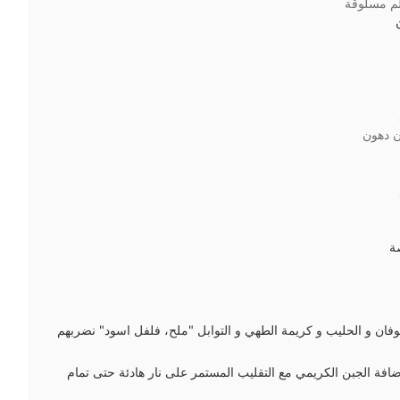
م مسلوقة
ن دهون
ة
ان و الحليب و كريمة الطهي و التوابل "ملح، فلفل اسود" نضربهم
اضافة الجبن الكريمي مع التقليب المستمر على نار هادئة حتى تمام