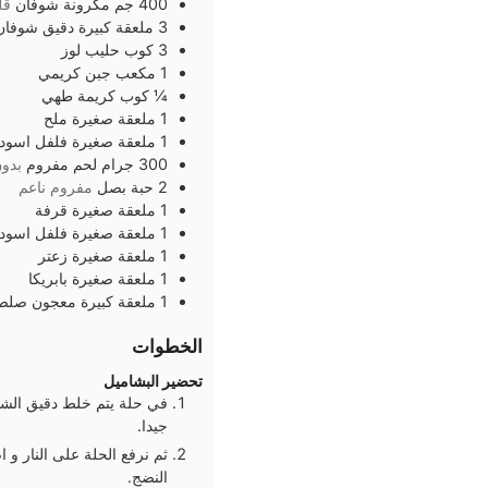
400
جم
مكرونة شوفان
قل
3
ملعقة كبيرة
دقيق شوفان
3
كوب
حليب لوز
1
مكعب
جبن كريمي
¼
كوب
كريمة طهي
1
ملعقة صغيرة
ملح
1
ملعقة صغيرة
فلفل اسود
300
جرام
لحم مفروم
بدو
2
حبة
بصل
مفروم ناعم
1
ملعقة صغيرة
قرفة
1
ملعقة صغيرة
فلفل اسود
1
ملعقة صغيرة
زعتر
1
ملعقة صغيرة
بابريكا
1
ملعقة كبيرة
معجون صلص
الخطوات
تحضير البشاميل
في حلة يتم خلط دقيق الشوف
جيدا.
ثم نرفع الحلة على النار و 
النضج.