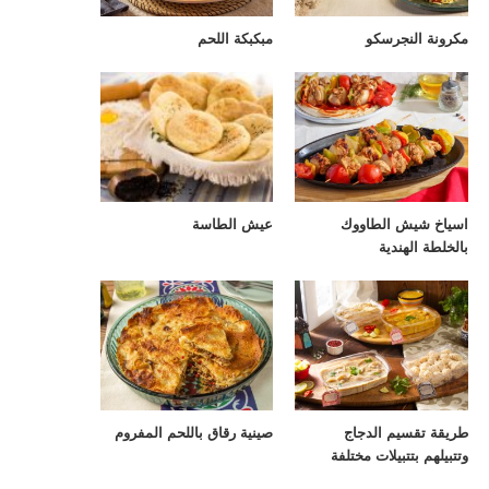
مكرونة النجرسكو
مبكبكة اللحم
اسياخ شيش الطاووك
عيش الطاسة
بالخلطة الهندية
طريقة تقسيم الدجاج
صينية رقاق باللحم المفروم
وتتبيلهم بتتبيلات مختلفة