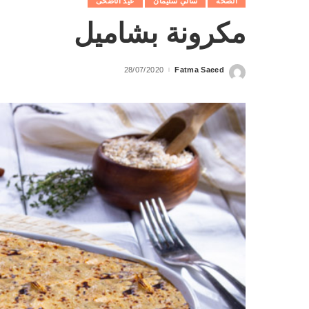
الصحة
سالي سليمان
عيد الأضحى
مكرونة بشاميل
28/07/2020
Fatma Saeed
Posted
by