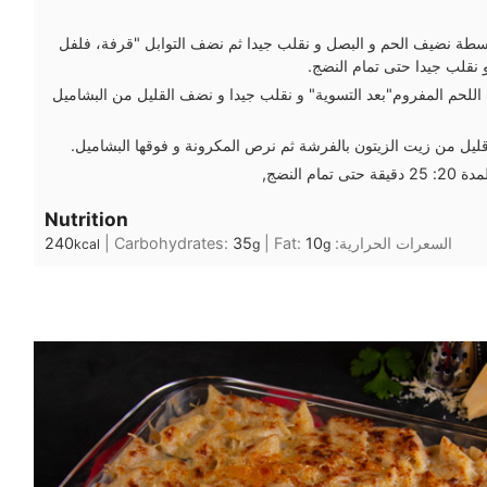
طة نضيف الحم و البصل و نقلب جيدا ثم نضف التوابل "قرفة، فلفل
و نقلب جيدا حتى تمام النضج.
للحم المفروم"بعد التسوية" و نقلب جيدا و نضف القليل من البشاميل
يل من زيت الزيتون بالفرشة ثم نرص المكرونة و فوقها البشاميل.
م النضج,
Nutrition
السعرات الحرارية:
10
Fat:
|
35
Carbohydrates:
|
240
kcal
g
g