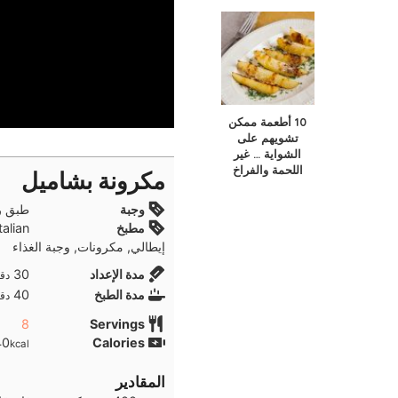
10 أطعمة ممكن
تشويهم على
الشواية … غير
اللحمة والفراخ
مكرونة بشاميل
وجبة
طبق ر
مطبخ
إيطالي, مكرونات, وجبة الغذاء
دقا
مدة الإعداد
30
دقا
دقا
مدة الطبخ
40
دقا
8
Servings
40
Calories
kcal
المقادير