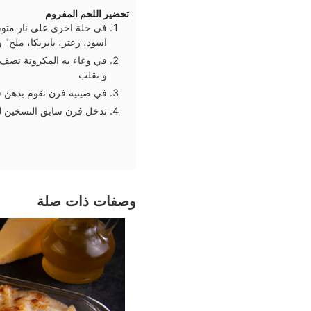
تحضير اللحم المفروم
في حلة اخرى على نار متوس
اسود، زعتر، بابريكا، ملح" 
في وعاء به المكرونة نضف ا
و نقلب
في صينية فرن نقوم بدهن قل
تدخل فرن سابق التسخين لمدة 20: 25 دقيقة حتى تما
وصفات ذات صلة