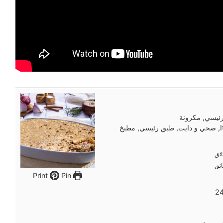
ئيسي, مكرونة
Italian, صحي و دايت, طبق رئيسي, مطبخ
ئق
ئق
ئق
ئق
Pin
Print
2