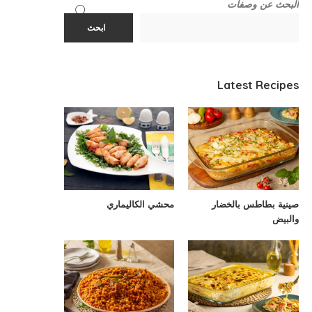
البحث عن وصفات
ابحث
Latest Recipes
صينية بطاطس بالخضار
محشي الكاليماري
والبيض