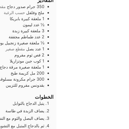
المقادير
350
جرام
صدور دجاج
مقط
ملح وفلفل
حسب الرغبة
1
ملعقة كبيرة
بابريكا
½
عدد
ليمون
3
ملعقة كبيرة
زبدة
2
عدد
طماطم مجففة
½
ملعقة صغيرة
زنجبيل بود
1
عدد
بصل
مقطع صغير
2
فص
ثوم مفروم
1
كوب
جبن موتزاريلا
1
ملعقة صغيرة
مرقة دجاج 
200
مل
كريمة طبخ
300
جرام
مكرونة مسلوقة
بقدونس مفروم للتزيين
الخطوات
يتبل الدجاج بالتوابل
يضاف الزبدة في طاسة
يضاف البصل والثوم مع الت
ثم بالدجاج المتبل مع التشويح لمد