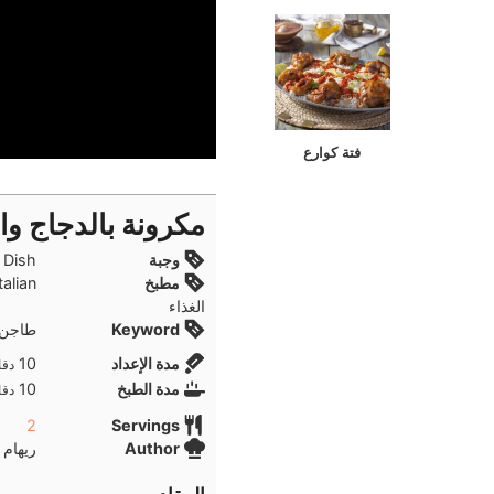
فتة كوارع
مكرونة بالدجاج وا
وجبة
, Main Dish
مطبخ
الغذاء
Keyword
طاجن 
دقا
مدة الإعداد
10
دقا
دقا
مدة الطبخ
10
دقا
2
Servings
Author
ريهام 