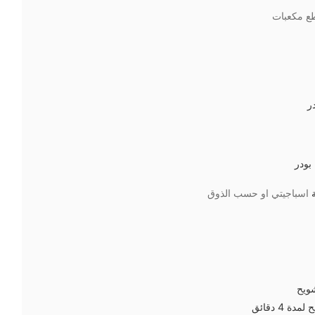
ع مكعبات
ر
بودر
اسباجيتي او حسب الذوق
شويح
ة 4 دقائق