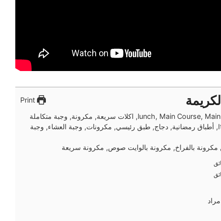
لكريمة
Print
lunch, Main Course, اكلات سريعة, مكرونة, وجبة متكاملة
Italian, أطباق رمضانية, دجاج, طبق رئيسي, مكرونات, وجبة العشاء, وجبة
مكرونة بالفراخ, مكرونة بالوايت صوص, مكرونة سريعة
ئق
ئق
ئق
ئق
مراد