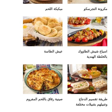
مكرونة النجرسكو
مبكبكة اللحم
اسياخ شيش الطاووك
عيش الطاسة
بالخلطة الهندية
طريقة تقسيم الدجاج
صينية رقاق باللحم المفروم
وتتبيلهم بتتبيلات مختلفة