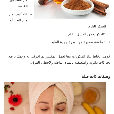
القرفة
1\2 كوب من
ملح البحر أو
السكر الخام
1\4 كوب من العسل الخام
1 ملعقة صغيرة من بودرة جوزة الطيب
قومى بخلط تلك المكونات معا لعمل المقشر ثم افركى به وجهك برفق
بحركات دائرية واشطفيه بالمياه الدافئة ولاحظى الفرق.
وصفات ذات صلة