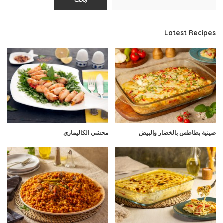
ابحث
Latest Recipes
صينية بطاطس بالخضار والبيض
محشي الكاليماري