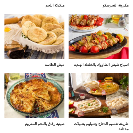
مكرونة النجرسكو
مبكبكة اللحم
اسياخ شيش الطاووك بالخلطة الهندية
عيش الطاسة
طريقة تقسيم الدجاج وتتبيلهم بتتبيلات
صينية رقاق باللحم المفروم
مختلفة