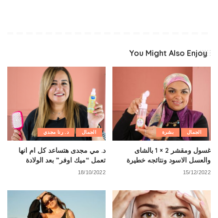
You Might Also Enjoy
الجمال
بشرة
الجمال
د. رنا مجدي
غسول ومقشر 2 × 1 بالشاى
د. مي مجدى هتساعد كل ام انها
والعسل الاسود ونتائجه خطيرة
تعمل “ميك اوفر” بعد الولادة
18/10/2022
15/12/2022