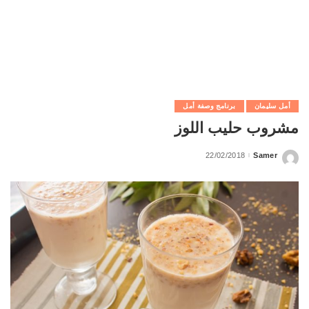
أمل سليمان
برنامج وصفة أمل
مشروب حليب اللوز
22/02/2018
Samer
Posted
by