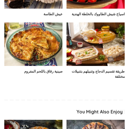
اسياخ شيش الطاووك بالخلطة الهندية
عيش الطاسة
طريقة تقسيم الدجاج وتتبيلهم بتتبيلات
صينية رقاق باللحم المفروم
مختلفة
You Might Also Enjoy