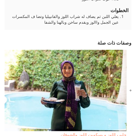
الخطوات
يغلي اللبن ثم يضاف له شراب اللوز والفانييليا وتضا ف المكسرات
عين الجمل واالوز ويقدم ساخن وبالهنا والشفا
وصفات ذات صلة
حليب اللوز و بسكويت اللوز والشوفان