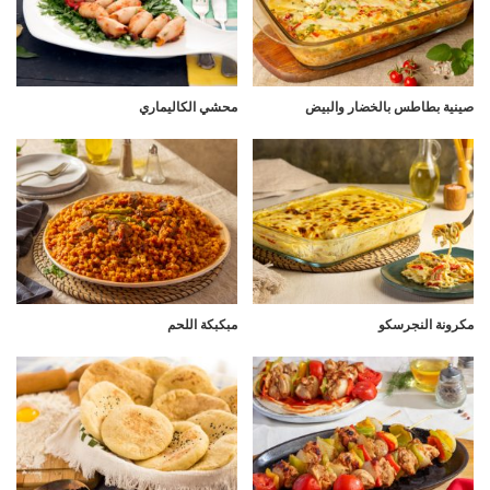
صينية بطاطس بالخضار والبيض
محشي الكاليماري
مكرونة النجرسكو
مبكبكة اللحم