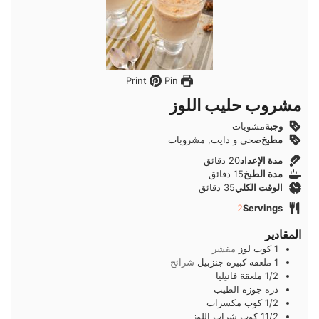
Pin
Print
مشروب حليب اللوز
وجبة
مشويات
مطبخ
صحي و دايت, مشروبات
دقائق
مدة الإعداد
20
دقائق
دقائق
مدة الطبخ
15
دقائق
دقائق
الوقت الكلي
35
دقائق
2
Servings
المقادير
1
كوب
لوز
مقشر
1
ملعقة كبيرة
جنزبيل
شرائح
1/2
ملعقة
فانيليا
ذرة
جوزة الطيب
1/2
كوب
مكسرات
11/2
كوب
شراب اللوز