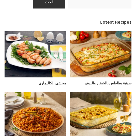
ابحث
Latest Recipes
صينية بطاطس بالخضار والبيض
محشي الكاليماري