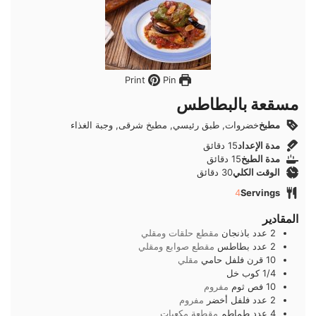
Pin
Print
مسقعة بالبطاطس
مطبخ
خضروات, طبق رئيسي, مطبخ شرقى, وجبة الغذاء
دقائق
مدة الإعداد
15
دقائق
دقائق
مدة الطبخ
15
دقائق
دقائق
الوقت الكلي
30
دقائق
4
Servings
المقادير
2
عدد
باذنجان
مقطع حلقات ومقلي
2
عدد
بطاطس
مقطع صوابع ومقلي
10
قرن
فلفل حامي
مقلي
1/4
كوب
خل
10
فص
ثوم
مفروم
2
عدد
فلفل أخضر
مفروم
4
عدد
طماطم
مقطعة مكعبات