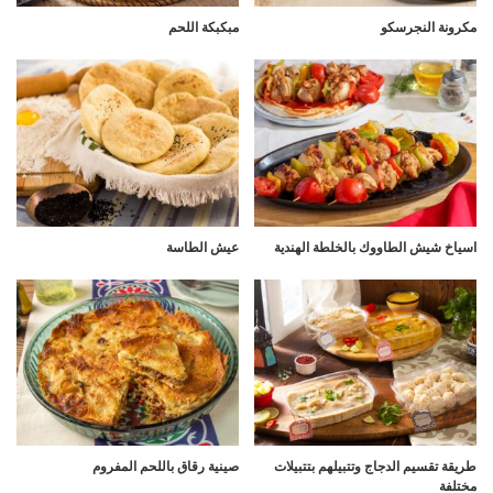
مكرونة النجرسكو
مبكبكة اللحم
اسياخ شيش الطاووك بالخلطة الهندية
عيش الطاسة
طريقة تقسيم الدجاج وتتبيلهم بتتبيلات
صينية رقاق باللحم المفروم
مختلفة