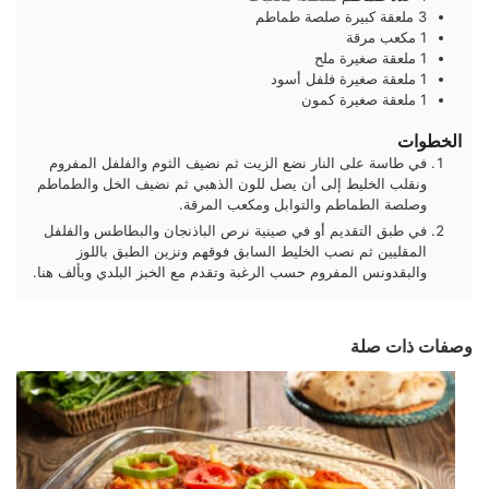
3
ملعقة كبيرة
صلصة طماطم
1
مكعب
مرقة
1
ملعقة صغيرة
ملح
1
ملعقة صغيرة
فلفل أسود
1
ملعقة صغيرة
كمون
الخطوات
في طاسة على النار نضع الزيت ثم نضيف الثوم والفلفل المفروم
ونقلب الخليط إلى أن يصل للون الذهبي ثم نضيف الخل والطماطم
وصلصة الطماطم والتوابل ومكعب المرقة.
في طبق التقديم أو في صينية نرص الباذنجان والبطاطس والفلفل
المقليين ثم نصب الخليط السابق فوقهم ونزين الطبق باللوز
والبقدونس المفروم حسب الرغبة وتقدم مع الخبز البلدي وبألف هنا.
وصفات ذات صلة