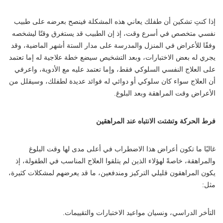
إذا كنتِ تشكين أن طفلك يعاني هذه المشكلة فينصح بعرضه على طبيب
نفسي متخصص في أسرع وقت، إذ إن الطبيب قد يستغرق وقتًا ليشخصه
وفقًا للأعراض في المنزل والمدرسة على مدار الستة أشهر الماضية، وقد
يجري له بعض الاختبارات، وبعد التشخيص سيضع خطة علاجية له إما تعتمد
على العلاج النفسي السلوكي فقط، وإما تعتمد عليه مع الأدوية، واعرفي
أن العلاج سواء كان سلوكي أو دوائي له فوائد عديدة لطفلك، وسيقلل من
الأعراض وقت المراهقة وبعد البلوغ.
فرط الحركة وتشتت الانتباه عند المراهقين
غالبًا ما تكون أعراض هذا الاضطراب في أعلى مدى لها وقت البلوغ
والمراهقة، خاصةً لهؤلاء الذين لم يتلقوا العلاج المناسب في الطفولة، إذ
يكون المراهقون قليلي التركيز ومندفعين، ما قد يعرضهم لمشكلات كثيرة،
مثل:
التأخر الدراسي، ونسيان مواعيد الاختبارات والتقييمات.