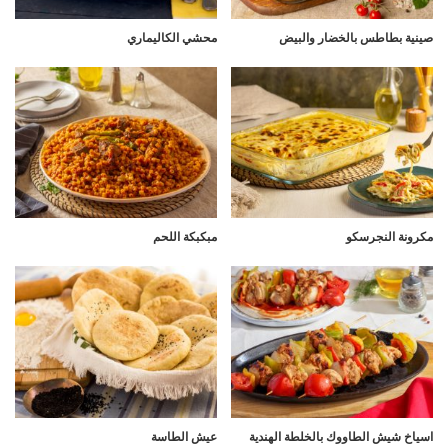
صينية بطاطس بالخضار والبيض
محشي الكاليماري
مكرونة النجرسكو
مبكبكة اللحم
اسياخ شيش الطاووك بالخلطة الهندية
عيش الطاسة