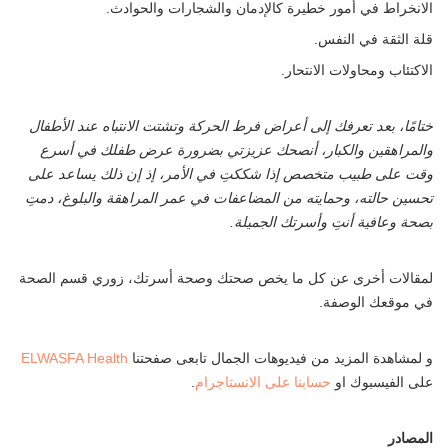
الانخراط في أمور خطيرة كالإدمان والشجارات والحوادث.
قلة الثقة في النفس.
الاكتئاب ومحاولات الانتحار.
ختامًا، بعد تعرفك إلى أعراض فرط الحركة وتشتت الانتباه عند الأطفال
والمراهقين والكبار، أنصحك عزيزتي بضرورة عرض طفلك في أسرع
وقت على طبيب متخصص إذا شككتِ في الأمر، إذ إن ذلك يساعد على
تحسين حالته، وحمايته من المضاعفات في عمر المراهقة والبلوغ، دمتِ
بصحة وعافية أنتِ وأسرتك الجميلة.
لمقالات أخرى عن كل ما يخص صحتك وصحة أسرتك، زوري قسم الصحة
في موقعك الوصفة.
و لمشاهدة المزيد من فيديوهات الجمال تابعى صفحتنا
ELWASFA Health
على الفيسبوك او
حسابنا على الانستاجرام
.
المصادر