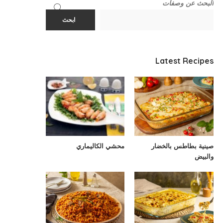
البحث عن وصفات
ابحث
Latest Recipes
صينية بطاطس بالخضار
محشي الكاليماري
والبيض