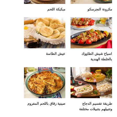
مكرونة النجرسكو
مبكبكة اللحم
اسياخ شيش الطاووك
عيش الطاسة
بالخلطة الهندية
طريقة تقسيم الدجاج
صينية رقاق باللحم المفروم
وتتبيلهم بتتبيلات مختلفة