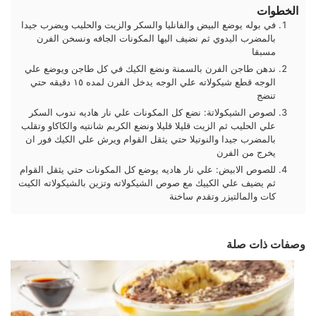
الخطوات
في بوله يوضع البيض والفانليا والسكر والزيت والحليب ويضرب جيدا
بالمضرب اليدوي ثم نضيف اليها المكونات الجافه ونسخن الفرن
مسبقا
ندهن طاجن الفرن بالسمنة ونضع الكيك في كل طاجن ويوضع علي
الوجه قطع شيكولاته علي الوجه يدخل الفرن لمده ١٥ دقيقه حتي
تنضج
لصوص الشيكولاتة: نضع كل المكونات علي نار هاديه ندوب السكر
علي الحليب ثم الزيت قليلا قليلا ونضع الكربم شانتيه والكاكاو وتقلب
بالمضرب جيدا والنوتيلا حتي يثقل القوام ويرش علي الكيك فور ان
يخرج من الفرن
للصوص الابيض: علي نار هاديه يوضع كل المكونات حتي يثقل القوام
ثم يضيف علي الكييك مع صوص الشيكولاته وتزين بالشيكولاته الكيت
كات والمالتيزر وتقدم ساخنة
وصفات ذات صلة