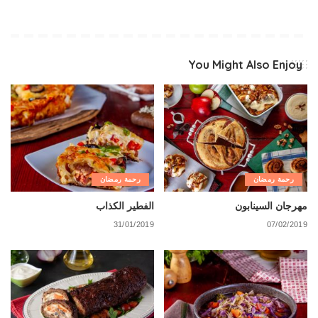
You Might Also Enjoy
رحمة رمضان
رحمة رمضان
مهرجان السينابون
الفطير الكذاب
31/01/2019
07/02/2019