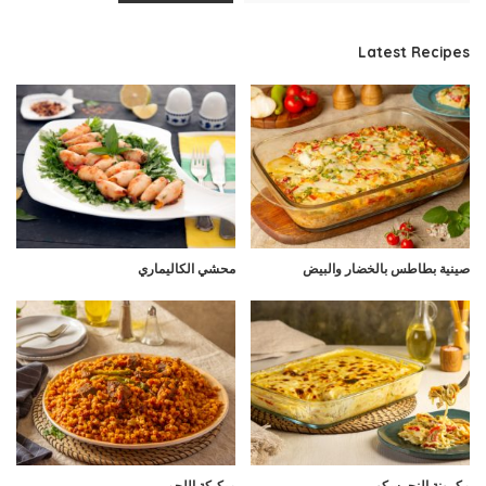
Latest Recipes
صينية بطاطس بالخضار والبيض
محشي الكاليماري
مكرونة النجرسكو
مبكبكة اللحم