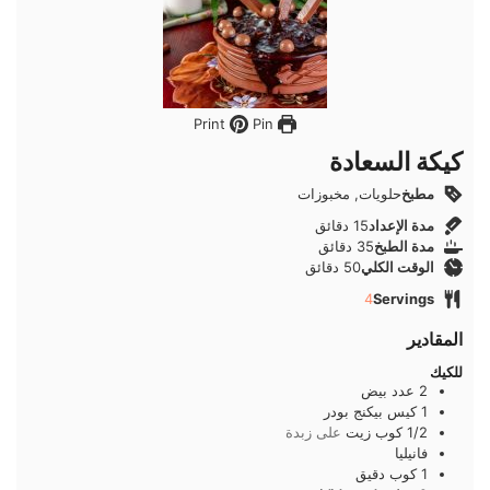
Pin
Print
كيكة السعادة
مطبخ
حلويات, مخبوزات
دقائق
مدة الإعداد
15
دقائق
دقائق
مدة الطبخ
35
دقائق
دقائق
الوقت الكلي
50
دقائق
4
Servings
المقادير
للكيك
2
عدد
بيض
1
كيس
بيكنج بودر
1/2
كوب
زيت
على زبدة
فانيليا
1
كوب
دقيق