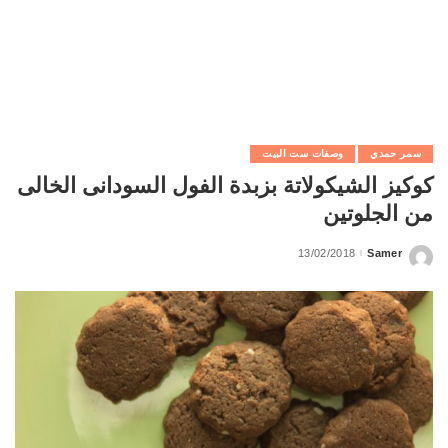
سمر حمدي
وصفات ست البيت
كوكيز الشيكولاتة بزبدة الفول السودانى الخالى
من الجلوتين
13/02/2018
Samer
Posted
by