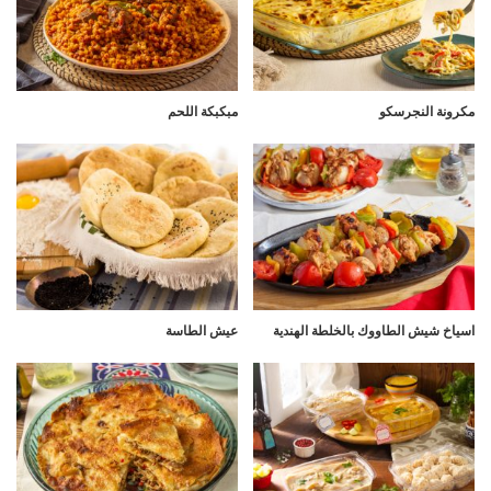
مكرونة النجرسكو
مبكبكة اللحم
اسياخ شيش الطاووك بالخلطة الهندية
عيش الطاسة