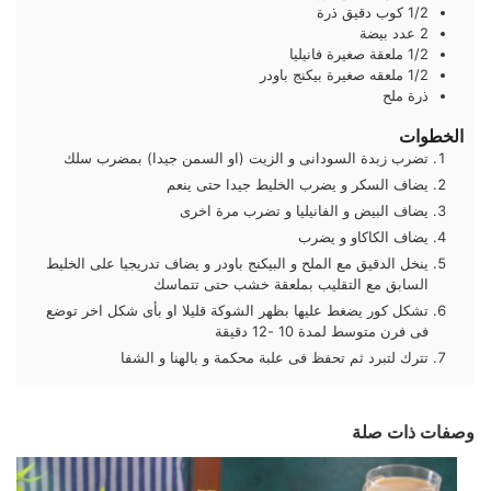
1/2
كوب
دقيق ذرة
2
عدد
بيضة
1/2
ملعقة صغيرة
فانيليا
1/2
ملعقه صغيرة
بيكنج باودر
ذرة ملح
الخطوات
تضرب زبدة السودانى و الزيت (او السمن جيدا) بمضرب سلك
يضاف السكر و يضرب الخليط جيدا حتى ينعم
يضاف البيض و الفانيليا و تضرب مرة اخرى
يضاف الكاكاو و يضرب
ينخل الدقيق مع الملح و البيكنج باودر و يضاف تدريجيا على الخليط
السابق مع التقليب بملعقة خشب حتى تتماسك
تشكل كور يضغط عليها بظهر الشوكة قليلا او بأى شكل اخر توضع
فى فرن متوسط لمدة 10 -12 دقيقة
تترك لتبرد ثم تحفظ فى علبة محكمة و بالهنا و الشفا
وصفات ذات صلة