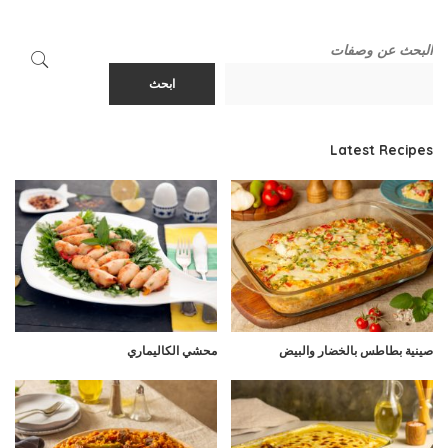
البحث عن وصفات
ابحث
Latest Recipes
صينية بطاطس بالخضار والبيض
محشي الكاليماري