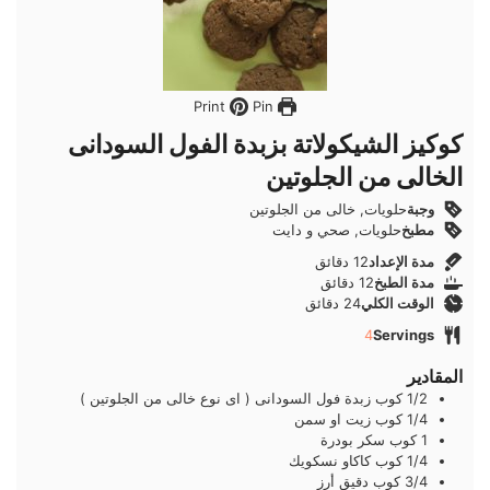
Pin
Print
كوكيز الشيكولاتة بزبدة الفول السودانى
الخالى من الجلوتين
وجبة
حلويات, خالى من الجلوتين
مطبخ
حلويات, صحي و دايت
دقائق
مدة الإعداد
12
دقائق
دقائق
مدة الطبخ
12
دقائق
دقائق
الوقت الكلي
24
دقائق
4
Servings
المقادير
1/2
كوب
زبدة فول السودانى ( اى نوع خالى من الجلوتين )
1/4
كوب
زيت او سمن
1
كوب
سكر بودرة
1/4
كوب
كاكاو نسكويك
3/4
كوب
دقيق أرز