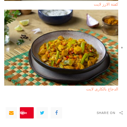
كفتة الارز لايت
الدجاج بالكارى لايت
Save
SHARE ON