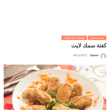
سمر حمدي
وصفات ست البيت
كفتة سمك لايت
04/12/2017
Samer
Posted
by