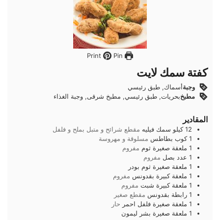
Pin
Print
كفتة سمك لايت
وجبة
أسماك, طبق رئيسي
مطبخ
بحريات, طبق رئيسي, مطبخ شرقى, وجبة الغذاء
المقادير
12
كيلو
سمك فيليه
مقطع شرائح و متبل بملح و فلفل
1
كوب
بطاطس
مسلوقة و مهروسة
1
ملعقة صغيرة
ثوم
مفروم
1
عدد
بصل
مفروم
1
ملعقة صغيرة
ثوم بودر
1
ملعقة كبيرة
بقدونس
مفروم
1
ملعقة كبيرة
شبت
مفروم
1
رابطة
بقدونس
مقطع صغير
1
ملعقة صغيرة
فلفل احمر
حار
1
ملعقة صغيرة
بشر ليمون