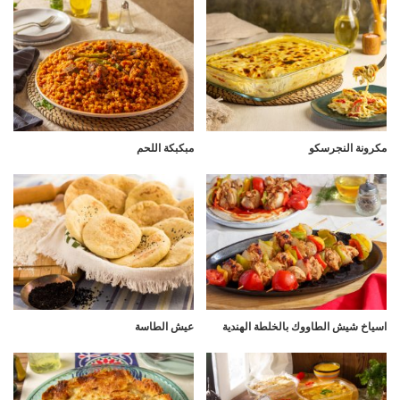
مكرونة النجرسكو
مبكبكة اللحم
اسياخ شيش الطاووك بالخلطة الهندية
عيش الطاسة