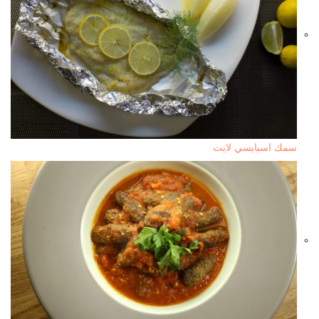
سمك اسبايسي لايت