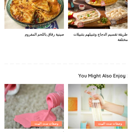
طريقة تقسيم الدجاج وتتبيلهم بتتبيلات
صينية رقاق باللحم المفروم
مختلفة
You Might Also Enjoy
وصفات ست البيت
وصفات ست البيت