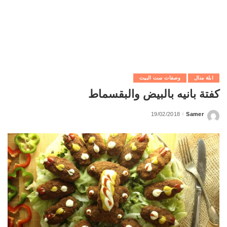
ابلة منال
وصفات ست البيت
كفتة بانيه بالبيض والبقسماط
19/02/2018
Samer
Posted
by