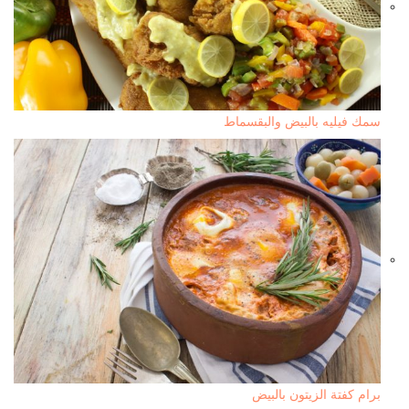
سمك فيليه بالبيض والبقسماط
برام كفتة الزيتون بالبيض