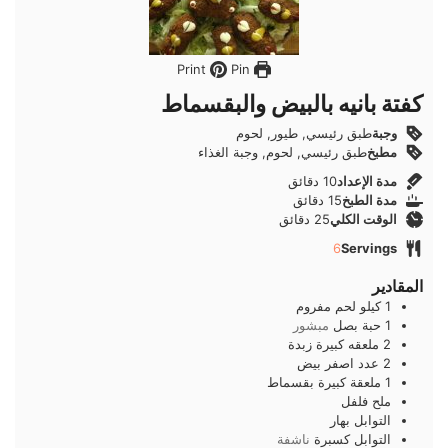
Pin
Print
كفتة بانيه بالبيض والبقسماط
وجبة
طبق رئيسي, طيور, لحوم
مطبخ
طبق رئيسي, لحوم, وجبة الغذاء
دقائق
مدة الإعداد
10
دقائق
دقائق
مدة الطبخ
15
دقائق
دقائق
الوقت الكلي
25
دقائق
6
Servings
المقادير
1
كيلو
لحم مفروم
1
حبة
بصل
مبشور
2
ملعقه كبيرة
زبدة
2
عدد
اصفر بيض
1
ملعقة كبيرة
بقسماط
ملح فلفل
التوابل
بهار
التوابل
كسبرة
ناشفة