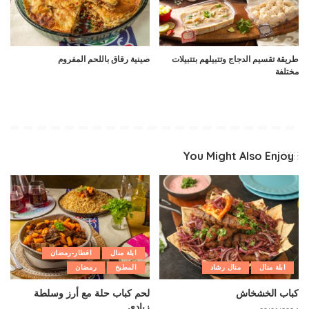
طريقة تقسيم الدجاج وتتبيلهم بتتبيلات
صينية رقاق باللحم المفروم
مختلفة
You Might Also Enjoy
ابلة منال
افطار-رمضان
ابلة منال
منال رشاد
المطبخ
رمضان
كباب الخشخاش
لحم كباب حلة مع أرز وسلطة
زبادي