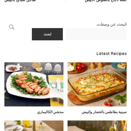
البحث عن وصفات
ابحث
Latest Recipes
صينية بطاطس بالخضار والبيض
محشي الكاليماري