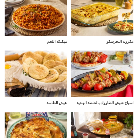
مكرونة النجرسكو
مبكبكة اللحم
اسياخ شيش الطاووك بالخلطة الهندية
عيش الطاسة