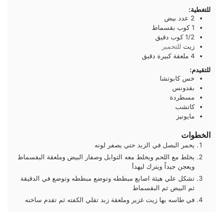
للتغطية:
2
عدد
بيض
1
كوب
بقسماط
1/2
كوب
دقيق
زيت
للتحمير
4
ملعقة كبيرة
دقيق
للتقيدم:
خس كابوتشا
بقدونس
مسطردة
كاتشب
مايونيز
الخطوات
يحمر البصل في الزبد حتي يصفر لونه
يخلط مع اللحم ويخلط معه التوابل وصفار البيض وملعقة البقسماط
ويعجن جيداً ويترك ليهدأ
تشكل علي هيئة اصابع مبططه وتوضع مبططه وتوضع في الدقيقة
ثم البيض ثم البقسماط
في طاسه بها زيت غزير وملعقة زبد تقلي الكفته ثم تقدم ساخنه