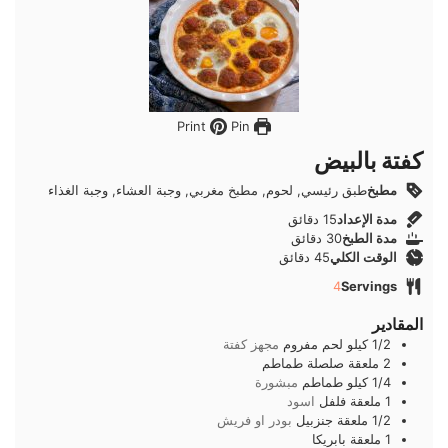
Pin
Print
كفتة بالبيض
مطبخ
طبق رئيسي, لحوم, مطبخ مغربي, وجبة العشاء, وجبة الغذاء
دقائق
مدة الإعداد
15
دقائق
دقائق
مدة الطبخ
30
دقائق
دقائق
الوقت الكلي
45
دقائق
4
Servings
المقادير
1/2
كيلو
لحم مفروم
مجهز كفتة
2
ملعقة
صلصلة طماطم
1/4
كيلو
طماطم
مبشورة
1
ملعقة
فلفل
اسود
1/2
ملعقة
جنزبيل
بودر او فريش
1
ملعقة
بابريكا