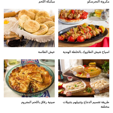
مكرونة النجرسكو
مبكبكة اللحم
اسياخ شيش الطاووك بالخلطة الهندية
عيش الطاسة
طريقة تقسيم الدجاج وتتبيلهم بتتبيلات
صينية رقاق باللحم المفروم
مختلفة