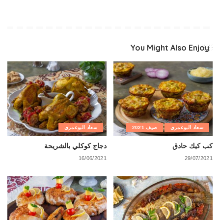
You Might Also Enjoy
سعاد البوعمرى
صيف 2021
سعاد البوعمرى
كب كيك حادق
دجاج كوكلي بالشريحة
16/06/2021
29/07/2021