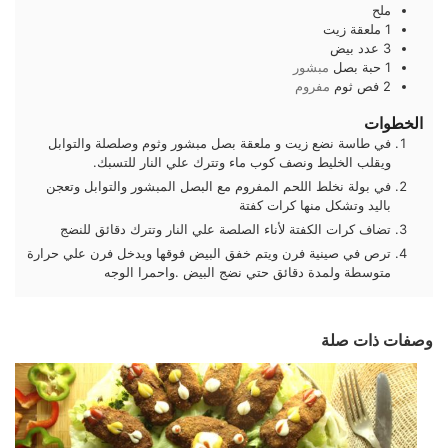
ملح
1
ملعقة
زيت
3
عدد
بيض
1
حبة
بصل
مبشور
2
فص
ثوم
مفروم
الخطوات
في طاسة نضع زيت و ملعقة بصل مبشور وثوم وصلصلة والتوابل
ويقلب الخليط ونصف كوب ماء وتترك علي النار للتسبك.
في بولة نخلط اللحم المفروم مع البصل المبشور والتوابل وتعجن
باليد وتشكل منها كرات كفتة
تضاف كرات الكفتة لأناء الصلصة علي النار وتترك دقائق للنضج
ترص في صينية فرن ويتم خفق البيض فوقها ويدخل فرن علي حرارة
متوسطة ولمدة دقائق حتي نضج البيض .واحمرا الوجه
وصفات ذات صلة