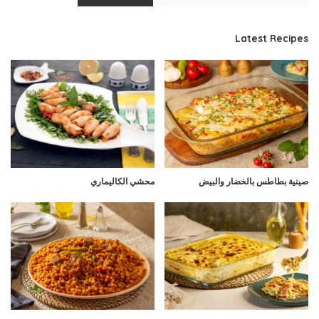
Latest Recipes
صينية بطاطس بالخضار والبيض
محشي الكاليماري