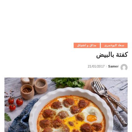
سعاد البوعمرى
مذاق و اشتياق
كفتة بالبيض
21/01/2017
Samer
Posted
by