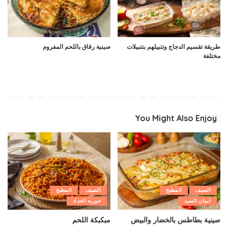
طريقة تقسيم الدجاج وتتبيلهم بتتبيلات
صينية رقاق باللحم المفروم
مختلفة
You Might Also Enjoy
الصيف
المطبخ
الصيف
المطبخ
ايمان السيد
حورية الحداد
صينية بطاطس بالخضار والبيض
مبكبكة اللحم