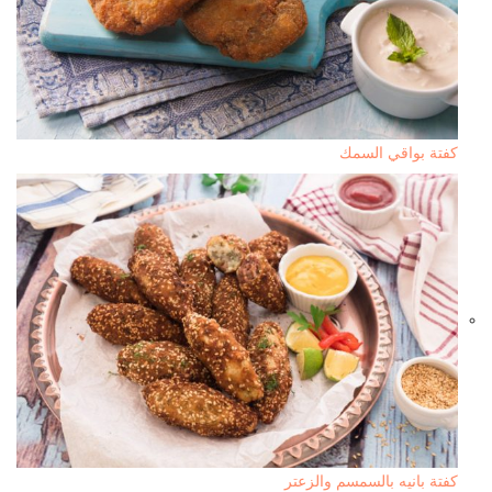
كفتة بواقي السمك
كفتة بانيه بالسمسم والزعتر