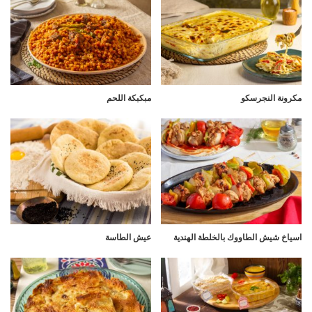
مكرونة النجرسكو
مبكبكة اللحم
اسياخ شيش الطاووك بالخلطة الهندية
عيش الطاسة