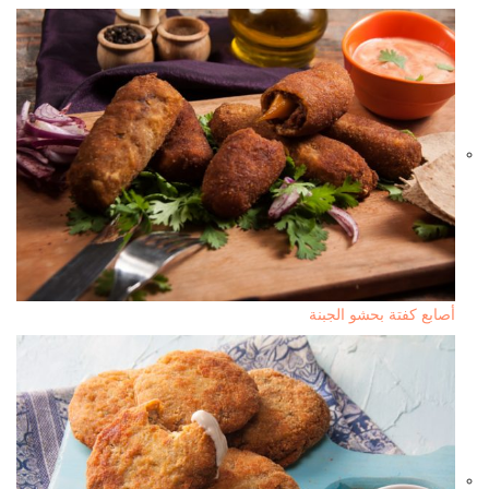
أصابع كفتة بحشو الجبنة