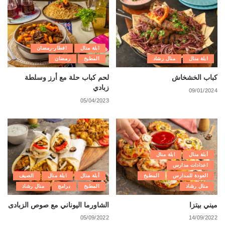
ابلة منال
افطار-رمضان
ابلة منال
منال رشاد
المطبخ
رمضان
كباب الخشخاش
لحم كباب حلة مع أرز وسلطة
زبادي
09/01/2024
05/04/2023
أبلة منال
ابلة منال
اعدادات مدارس
العودة للمدارس
المطبخ
أبلة منال
ابلة منال
الصيف
منال رشاد
المطبخ
برامج
منال رشاد
ميني بيتزا
الشاورما اليوناني مع صوص الزبادى
05/09/2022
14/09/2022