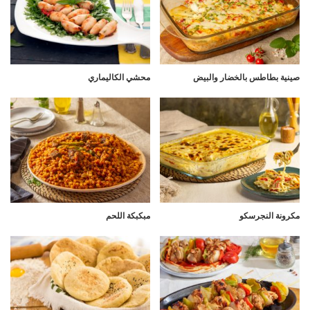
صينية بطاطس بالخضار والبيض
محشي الكاليماري
مكرونة النجرسكو
مبكبكة اللحم