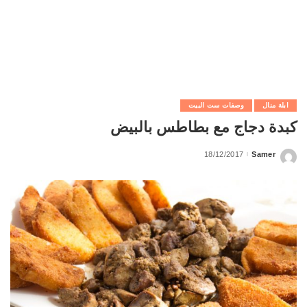
ابلة منال
وصفات ست البيت
كبدة دجاج مع بطاطس بالبيض
18/12/2017
Samer
Posted
by