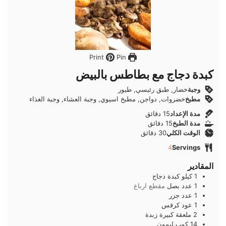
Pin
Print
كبدة دجاج مع بطاطس بالبيض
وجبة
خضار, طبق رئيسي, طيور
مطبخ
خضروات, دواجن, مطبخ اسيوي, وجبة العشاء, وجبة الغذاء
دقائق
مدة الإعداد
15
دقائق
دقائق
مدة الطبخ
15
دقائق
دقائق
الوقت الكلي
30
دقائق
4
Servings
المقادير
1
كيلو
كبدة دجاج
1
عدد
بصل
مقطع ارباع
1
عدد
جزر
1
عود
كرفس
2
ملعقة كبيرة
زبدة
14
كوب
ليمون