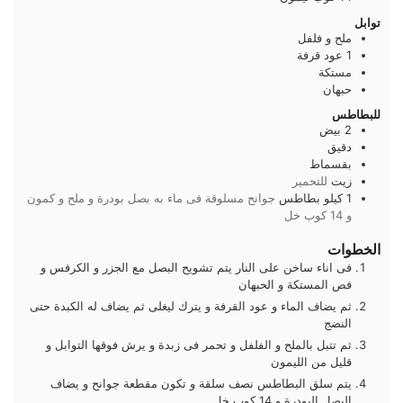
توابل
ملح و فلفل
1
عود
قرفة
مستكة
حبهان
للبطاطس
2
بيض
دقيق
بقسماط
زيت
للتحمير
1
كيلو
بطاطس
جوانح مسلوقة فى ماء به بصل بودرة و ملح و كمون
و 14 كوب خل
الخطوات
فى اناء ساخن على النار يتم تشويح البصل مع الجزر و الكرفس و
فص المستكة و الحبهان
ثم يضاف الماء و عود القرفة و يترك ليغلى ثم يضاف له الكبدة حتى
النضج
ثم تتبل بالملح و الفلفل و تحمر فى زبدة و يرش فوقها التوابل و
قليل من الليمون
يتم سلق البطاطس نصف سلقة و تكون مقطعة جوانح و يضاف
البصل البودرة و 14 كوب خل