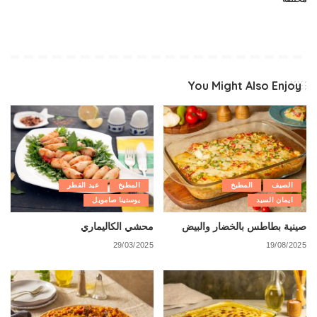
You Might Also Enjoy
الصيف
المطبخ
المطبخ
عيد الفطر
ايمان السيد
يوستينا صامويل
صينية بطاطس بالخضار والبيض
محشي الكاليماري
29/03/2025
19/08/2025