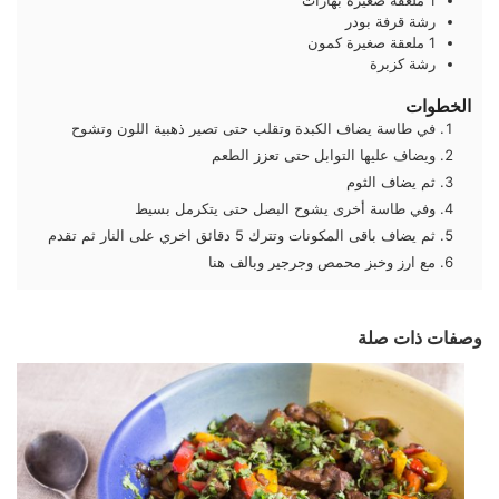
1
ملعقة صغيرة
بهارات
رشة
قرفة بودر
1
ملعقة صغيرة
كمون
رشة
كزبرة
الخطوات
في طاسة يضاف الكبدة وتقلب حتى تصير ذهبية اللون وتشوح
ويضاف عليها التوابل حتى تعزز الطعم
ثم يضاف الثوم
وفي طاسة أخرى يشوح البصل حتى يتكرمل بسيط
ثم يضاف باقى المكونات وتترك 5 دقائق اخري على النار ثم تقدم
مع ارز وخبز محمص وجرجير وبالف هنا
وصفات ذات صلة