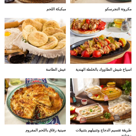
مكرونة النجرسكو
مبكبكة اللحم
اسياخ شيش الطاووك بالخلطة الهندية
عيش الطاسة
طريقة تقسيم الدجاج وتتبيلهم بتتبيلات
صينية رقاق باللحم المفروم
مختلفة