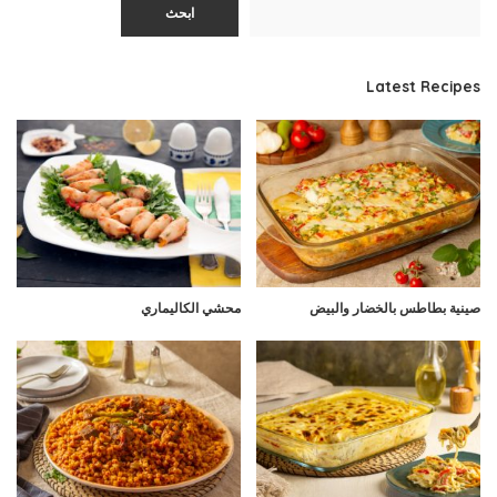
ابحث
Latest Recipes
صينية بطاطس بالخضار والبيض
محشي الكاليماري