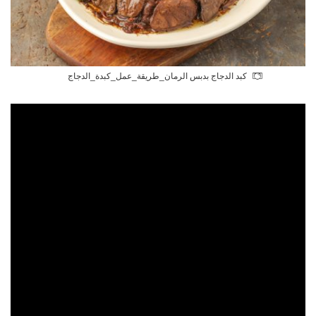
كبد الدجاج بدبس الرمان_طريقة_عمل_كبدة_الدجاج