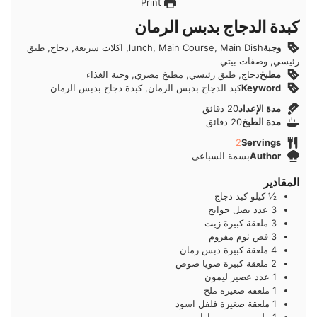
Print
كبدة الدجاج بدبس الرمان
وجبة
lunch, Main Course, Main Dish, اكلات سريعة, دجاج, طبق
رئيسي, وصفات بيتي
مطبخ
دجاج, طبق رئيسي, مطبخ مصري, وجبة الغذاء
Keyword
كبد الدجاج بدبس الرمان, كبدة دجاج بدبس الرمان
دقائق
مدة الإعداد
20
دقائق
دقائق
مدة الطبخ
20
دقائق
2
Servings
Author
بسمة السباعي
المقادير
½
كيلو
كبد دجاج
3
عدد
بصل جوانح
3
ملعقة كبيرة
زيت
3
فص
ثوم مفروم
4
ملعقة كبيرة
دبس رمان
2
ملعقة كبيرة
صويا صوص
1
عدد
عصير ليمون
1
ملعقة صغيرة
ملح
1
ملعقة صغيرة
فلفل اسود