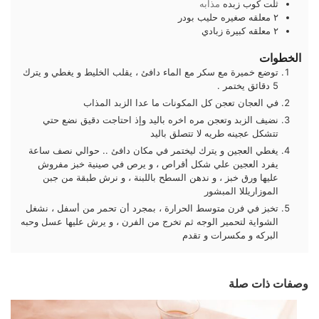
ثلت
كوب
زبده
مذابه
٢
معلقه صغيره
حليب بودر
٢
معلقه كبيرة
زبادي
الخطوات
توضع خميرة مع سكر مع الماء دافئ ، يقلب الخليط و يغطي و يترك
5 دقائق يختمر .
في العجان تعجن كل المكونات ما عدا الزبد المذاب
نضيف الزبد وتعجن مره اخره باليد وإذ احتاجت دقيق نضع حتي
تتشكل عجينه طريه لا تتصلق باليد
يغطي العجين و يترك ليختمر في مكان دافئ .. حوالي نصف ساعة
يفرد العجين علي شكل أقراص ، و يرص في صينية خبز مفروش
عليها ورق خبز ، و ندهن السطح باللبنة ، و نرش طبقة من جبن
الموزاريللا المبشور
تخبز في فرن متوسط الحرارة ، بمجرد أن تحمر من أسفل ، نشغل
الشواية لتحمير الوجه ثم تخرج من الفرن ، و يرش عليها عسل وحبه
البركه و مكسرات و تقدم
وصفات ذات صلة