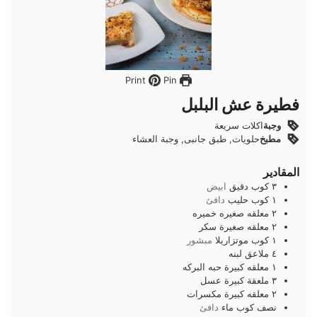
Pin
Print
فطيرة عش البلبل
وجبة
اكلات سريعة
مطبخ
حلويات, طبق جانبى, وجبة العشاء
المقادير
٣
كوب
دقيق
ابيض
١
كوب
حليب
دافئ
٢
معلقه صغيره
خميره
٢
معلقه صغيرة
سكر
١
كوب
موتزاريلا
مبشور
٤
ملاعق
لبنه
١
معلقه كبيرة
حبه البركه
٣
ملعقة كبيرة
عسل
٢
معلقه كبيرة
مكسرات
نصف
كوب
ماء
دافئ