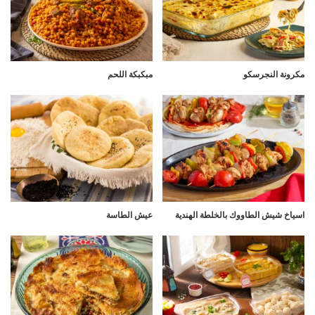
مكرونة النجرسكو
مبكبكة اللحم
اسياخ شيش الطاووك بالخلطة الهندية
عيش الطاسة