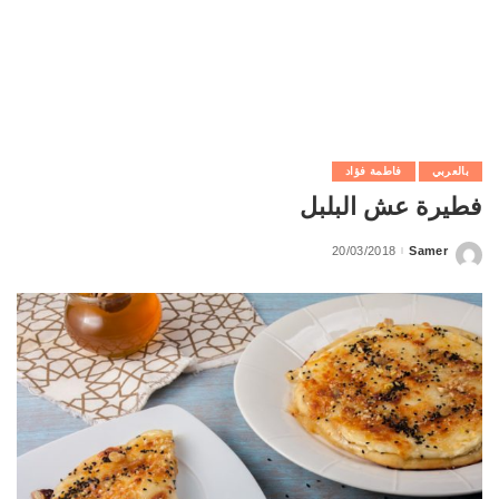
بالعربي
فاطمة فؤاد
فطيرة عش البلبل
20/03/2018
Samer
Posted
by