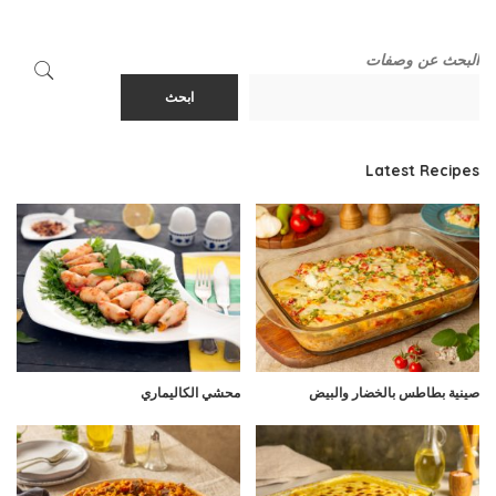
البحث عن وصفات
ابحث
Latest Recipes
صينية بطاطس بالخضار والبيض
محشي الكاليماري