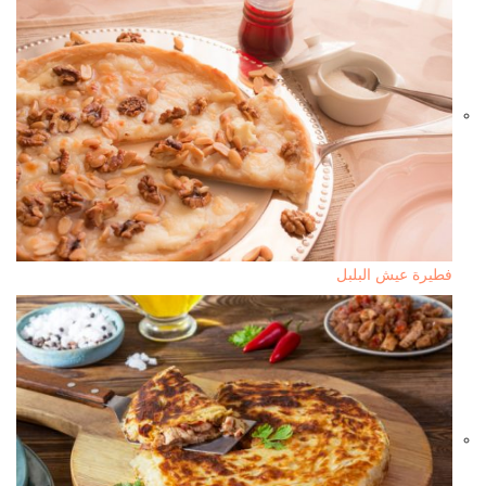
فطيرة عيش البلبل