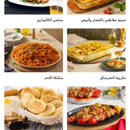
صينية بطاطس بالخضار والبيض
محشي الكاليماري
مكرونة النجرسكو
مبكبكة اللحم