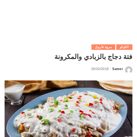
الكوكو
مروة فاروق
فتة دجاج بالزبادي والمكرونة
29/10/2018
Samer
Posted
by