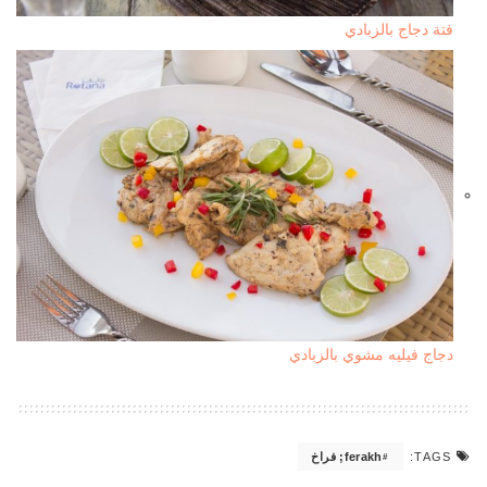
فتة دجاج بالزبادي
دجاج فيليه مشوي بالزبادي
ferakh; فراخ
TAGS: