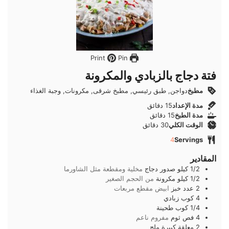
Pin
Print
فتة دجاج بالزبادي والمكرونة
مطبخ
دواجن, طبق رئيسي, مطبخ شرقى, مكرونات, وجبة الغذاء
دقائق
مدة الإعداد
15
دقائق
دقائق
مدة الطبخ
15
دقائق
دقائق
الوقت الكلي
30
دقائق
4
Servings
المقادير
1/2
كيلو
صدور دجاج
مخلية ومقطعة مثل الشاورما
1/2
كيلو
مكرونة
من الحجم الصغير
2
عدد
خبز
ابيض مقطع مربعات
4
كوب
زبادي
1/4
كوب
طحينة
4
فص
ثوم
مفروم ناعم
2
معلقة كبيرة
ملح