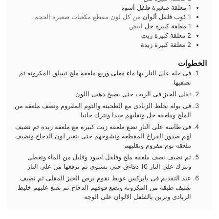
1
معلقة صغيرة
فلفل أسود
1
كوب
فلفل ألوان
من كل لون مقطع مكعبات صغيرة الحجم
1
معلقة كبيرة
خل
ابيض
2
معلقة كبيرة
زيت
2
معلقة كبيرة
زبدة
الخطوات
فى حله على النار بها ماء مغلى وربع ملعقه ملح تسلق المكرونه ثم
نصفيها
نقلى الخبز فى الزيت حتى يصبح دهبى اللون
فى بوله نخلط الزبادى مع الطحينه والتوم المفروم ونصف ملعقه من
الملح وملعقه خل ونقلبهم جيدا ونترك جانبا
فى طاسه على النار نضع ملعقه زيت كبيره مع ملعقه زبده ثم نضيف
لهم صدور الفراخ المقطعه ونشوحهم حتى يتغير لون الدجاج ونضيف
ملعقه توم مفروم ونقلبهم
ثم نضيف نصف ملعقه ملح وفلفل اسود وقليل من الماء وتغطى
وتترك على النار 10 دقاءق حتى تستوى ثم نرفعها من على النار
عند التقديم فى بايركس غويط نقوم برص الخبز المقلى ثم نضيف
نضيف طبقه من المكرونه ونضع فوقهم الدجاج ثم نضع عليهم خليط
الزبادى ونزين بالفلفل الالوان على الوجه