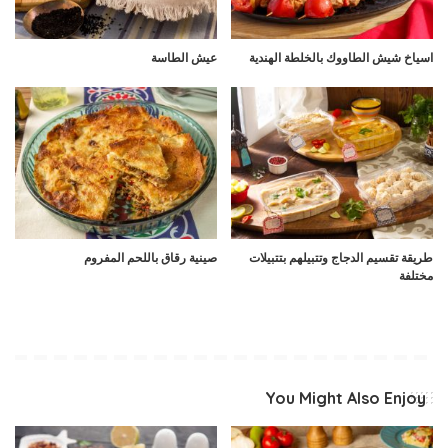
اسياخ شيش الطاووك بالخلطة الهندية
عيش الطاسة
طريقة تقسيم الدجاج وتتبيلهم بتتبيلات
صينية رقاق باللحم المفروم
مختلفة
You Might Also Enjoy