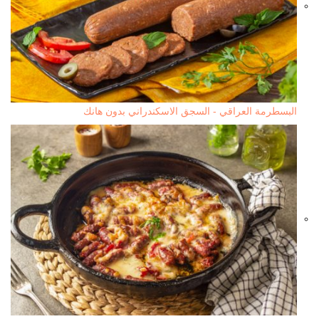
البسطرمة العراقي - السجق الاسكندراني بدون هانك