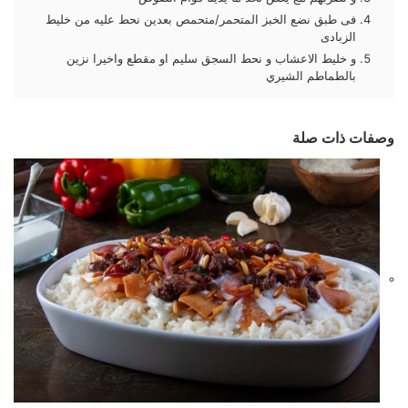
فى طبق نضع الخبز المتحمر/متحمص بعدين نحط عليه من خليط
الزبادى
و خليط الاعشاب و نحط السجق سليم او مقطع واخيرا نزين
بالطماطم الشيري
وصفات ذات صلة