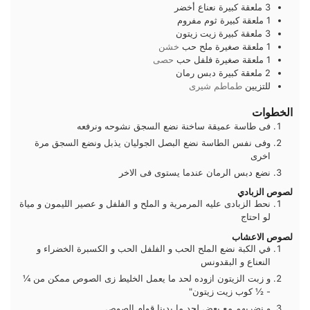
3
ملعقة كبيرة
نعناع أخضر
1
ملعقة كبيرة
ثوم مفروم
3
ملعقة كبيرة
زيت زيتون
1
ملعقة صغيرة
ملح حب
خشن
1
ملعقة صغيرة
فلفل حب
حصى
2
ملعقة كبيرة
دبس رمان
للتزيين
طماطم شيرى
الخطوات
فى طاسة عميقة ساخنة نضع السجق نشوحه ونرفعه
وفى نفس الطاسة نضع البصل الجوليان يذبل ونضع السجق مرة
اخرى
نضع دبس الرمان عندما يستوى فى الاخر
لصوص الزبادي
نحط الزبادى عليه المرمرية و الملح و الفلفل و عصير الليمون و مياة
لو احتاج
لصوص الاعشاب
في الكبة نضع الملح الحب و الفلفل الحب و الكسبرة الخضراء و
النعناع و البقدونس
و زبت الزيتون ازوده لحد ما يعمل الخليط زى الصوص ممكن من ¼
- ½ كوب زيت زيتون"
و نضربهم مع يعض لحد ما يدينا قوام الصوص