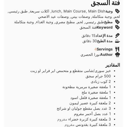
فتة السجق
وجبة
lunch, Main Course, Main Dish, اكلات سريعة, طبق رئيسي,
لحم, وجبة متكاملة, وصفات بيتي, وصفات عيد الاضحي
مطبخ
طبق رئيسي, لحم, مطبخ مصري, وجبة الغذاء, وجبة متكاملة
Keyword
فتة السجق
دقائق
مدة الإعداد
15
دقائق
دقائق
مدة الطبخ
30
دقائق
4
Servings
Author
نورا الحصري
المقادير
خبز سورى/شامى متقطع و متحمص اير فراير او زيت
500
جرام
سجق
2
كوب
زبادى
1
ملعقة صغيرة
مرمرية مطحونة
1
ملعقة صغيرة
ملح
1
ملعقة صغيرة
فلفل اسود
2
ملعقة كبيرة
عصير ليمون
3
عدد
بصل مقطع جوليان او شرائح
1
عدد
بصل أحمر مفروم
3
ملعقة كبيرة
كزبرة خضراء
مفروم
3
ملعقة كبيرة
بقدونس
مفروم