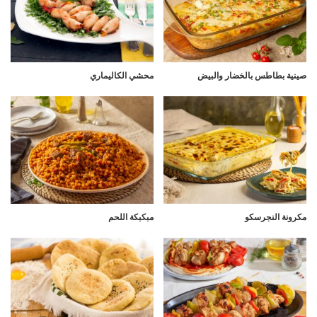
صينية بطاطس بالخضار والبيض
محشي الكاليماري
مكرونة النجرسكو
مبكبكة اللحم