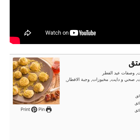
ستق
ت, وصفات عيد الفطر
, صحي و دايت, مخبوزات, وجبة الافطار,
ئق
ئق
ئق
ئق
Pin
Print
ئق
ئق