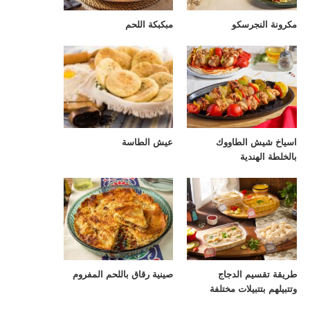
مكرونة النجرسكو
مبكبكة اللحم
اسياخ شيش الطاووك
عيش الطاسة
بالخلطة الهندية
طريقة تقسيم الدجاج
صينية رقاق باللحم المفروم
وتتبيلهم بتتبيلات مختلفة