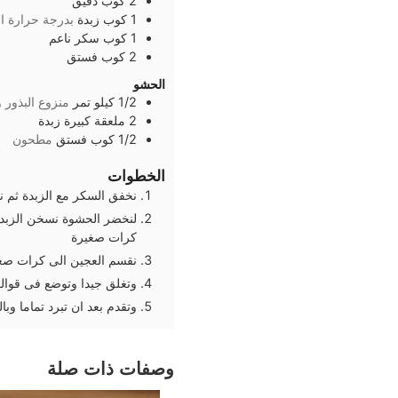
2
كوب
دقيق
1
كوب
زبدة
بدرجة حرارة ا
1
كوب
سكر ناعم
2
كوب
فستق
الحشو
1/2
كيلو
تمر
منزوع البذور
2
ملعقة كبيرة
زبدة
1/2
كوب
فستق
مطحون
الخطوات
نخفق السكر مع الزبدة ثم 
لنخضر الحشوة نسخن الزبدة
كرات صغيرة
نقسم العجين الى كرات صغي
وتغلق جيدا وتوضع فى قوالب الكب كي
وتقدم بعد ان تبرد تماما وبال
وصفات ذات صلة