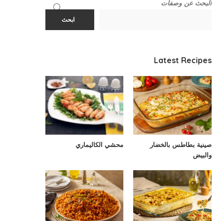
البحث عن وصفات
ابحث
Latest Recipes
صينية بطاطس بالخضار
محشي الكاليماري
والبيض