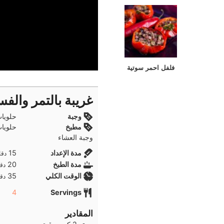
فلفل احمر سوتية
غريبة بالتمر والف
وجبة
حلويا
مطبخ
حلويات
وجبة العشاء
دقا
مدة الإعداد
15
دقا
دقا
مدة الطبخ
20
دقا
دقا
الوقت الكلي
35
دقا
4
Servings
المقادير