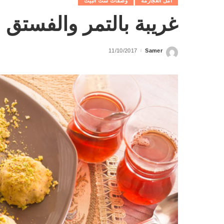
امل العجارمة
وصفات ست البيت
غريبة بالتمر والفستق
11/10/2017
Samer
Posted
by