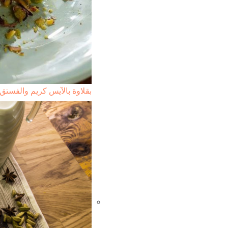
بقلاوة بالآيس كريم والفستق